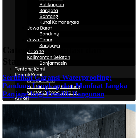
Balikpapan
Sangata
Bontang
Kutai Kartanegara
Jawa Barat
Bandung
Jawa Timur
Surabaya
Category:
Regulasi dan
Jakarta
Kalimantan Selatan
Standar
Banjarmasin
Tentang Kami
Kontak Kami
Sertifikat Garansi Waterproofing:
Kantor Pusat
Panduan Lengkap dan Manfaat Jangka
Kantor Cabang Bandung
Kantor Cabang Jakarta
Panjang bagi Pemilik Bangunan
Artikel