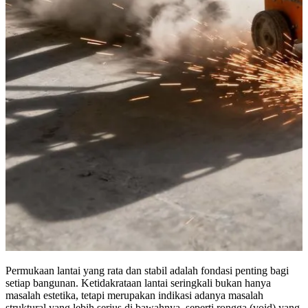
Permukaan lantai yang rata dan stabil adalah fondasi penting bagi
setiap bangunan. Ketidakrataan lantai seringkali bukan hanya
masalah estetika, tetapi merupakan indikasi adanya masalah
struktural yang lebih serius di bawahnya, seperti rongga (void) yang