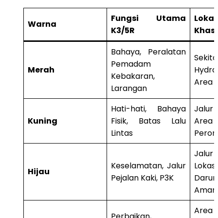
Fungsi Utama
Lokas
Warna
K3/5R
Khas
Bahaya, Peralatan
Seki
Pemadam
Merah
Hydr
Kebakaran,
Area 
Larangan
Hati-hati, Bahaya
Jalur 
Kuning
Fisik, Batas Lalu
Area 
Lintas
Peron
Jalur 
Keselamatan, Jalur
Lokas
Hijau
Pejalan Kaki, P3K
Daru
Aman
Area
Perbaikan,