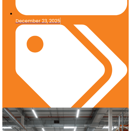
December 23, 2025
Edukasi Konstruksi
,
Praktik Terbaik
,
Regulasi dan
Standar