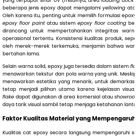
yang terpapar sinar UV (misalnya, area
loading dock
a
beberapa jenis epoxy dapat mengalami
yellowing
atau
Oleh karena itu, penting untuk memilih formulasi epoxy
epoxy floor paint
atau sistem
epoxy floor coating
berk
dirancang untuk mempertahankan integritas warna
operasional tertentu. Konsistensi kualitas produk, sep
oleh merek-merek terkemuka, menjamin bahwa warna
bertahan lama.
Selain warna solid, epoxy juga tersedia dalam sistem
fl
menawarkan tekstur dan pola warna yang unik. Meski
menawarkan estetika yang menarik, untuk demarkasi 
tetap menjadi pilihan utama karena kejelasan visua
flake
dapat digunakan di area komersial atau
showroo
daya tarik visual sambil tetap menjaga ketahanan lantai
Faktor Kualitas Material yang Mempengaruh
Kualitas cat epoxy secara langsung mempengaruhi s