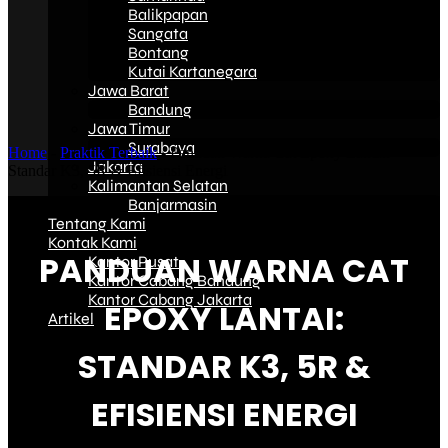
Balikpapan
Sangata
Bontang
Kutai Kartanegara
Jawa Barat
Bandung
Jawa Timur
Surabaya
Home
-
Praktik Terbaik
-
Panduan Warna Cat Epoxy Lantai:
Jakarta
Standar K3, 5R & Efisiensi Energi
Kalimantan Selatan
Banjarmasin
Tentang Kami
Kontak Kami
PANDUAN WARNA CAT
Kantor Pusat
Kantor Cabang Bandung
Kantor Cabang Jakarta
EPOXY LANTAI:
Artikel
STANDAR K3, 5R &
EFISIENSI ENERGI