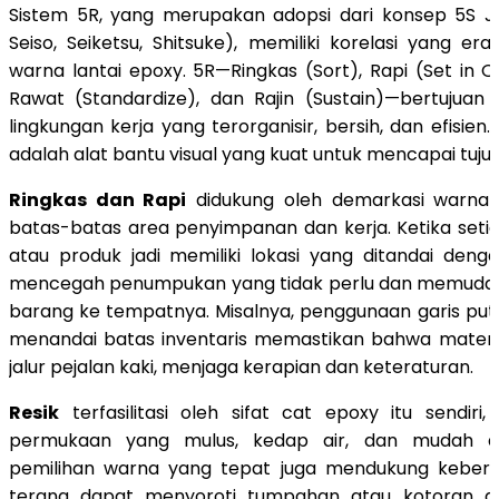
Sistem 5R, yang merupakan adopsi dari konsep 5S Jep
Seiso, Seiketsu, Shitsuke), memiliki korelasi yang er
warna lantai epoxy. 5R—Ringkas (Sort), Rapi (Set in Or
Rawat (Standardize), dan Rajin (Sustain)—bertujuan
lingkungan kerja yang terorganisir, bersih, dan efisien
adalah alat bantu visual yang kuat untuk mencapai tujuan
Ringkas dan Rapi
didukung oleh demarkasi warna 
batas-batas area penyimpanan dan kerja. Ketika setia
atau produk jadi memiliki lokasi yang ditandai dengan 
mencegah penumpukan yang tidak perlu dan memuda
barang ke tempatnya. Misalnya, penggunaan garis puti
menandai batas inventaris memastikan bahwa materia
jalur pejalan kaki, menjaga kerapian dan keteraturan.
Resik
terfasilitasi oleh sifat cat epoxy itu sendir
permukaan yang mulus, kedap air, dan mudah di
pemilihan warna yang tepat juga mendukung keber
terang dapat menyoroti tumpahan atau kotoran de