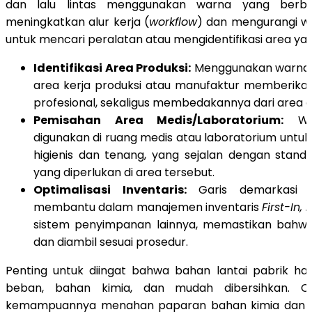
dan lalu lintas menggunakan warna yang berbe
meningkatkan alur kerja (
workflow
) dan mengurangi w
untuk mencari peralatan atau mengidentifikasi area yan
Identifikasi Area Produksi:
Menggunakan warna 
area kerja produksi atau manufaktur memberika
profesional, sekaligus membedakannya dari area gu
Pemisahan Area Medis/Laboratorium:
Wa
digunakan di ruang medis atau laboratorium unt
higienis dan tenang, yang sejalan dengan standa
yang diperlukan di area tersebut.
Optimalisasi Inventaris:
Garis demarkasi w
membantu dalam manajemen inventaris
First-In, 
sistem penyimpanan lainnya, memastikan bahwa
dan diambil sesuai prosedur.
Penting untuk diingat bahwa bahan lantai pabrik ha
beban, bahan kimia, dan mudah dibersihkan. C
kemampuannya menahan paparan bahan kimia dan p