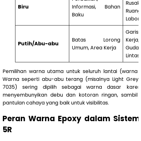
Rusak
Biru
Informasi, Bahan
Ruang
Baku
Labor
Garis 
Batas Lorong
Kerj
Putih/Abu-abu
Umum, Area Kerja
Guda
Lintas
Pemilihan warna utama untuk seluruh lantai (warna l
Warna seperti abu-abu terang (misalnya Light Grey
7035) sering dipilih sebagai warna dasar kar
menyembunyikan debu dan kotoran ringan, sambil
pantulan cahaya yang baik untuk visibilitas.
Peran Warna Epoxy dalam Siste
5R