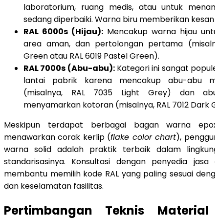
laboratorium, ruang medis, atau untuk menan
sedang diperbaiki. Warna biru memberikan kesan 
RAL 6000s (Hijau):
Mencakup warna hijau untuk 
area aman, dan pertolongan pertama (misalny
Green atau RAL 6019 Pastel Green).
RAL 7000s (Abu-abu):
Kategori ini sangat popul
lantai pabrik karena mencakup abu-abu mud
(misalnya, RAL 7035 Light Grey) dan ab
menyamarkan kotoran (misalnya, RAL 7012 Dark Gr
Meskipun terdapat berbagai bagan warna epox
menawarkan corak kerlip (
flake color chart
), penggun
warna solid adalah praktik terbaik dalam lingkung
standarisasinya. Konsultasi dengan penyedia jasa 
membantu memilih kode RAL yang paling sesuai denga
dan keselamatan fasilitas.
Pertimbangan Teknis Material