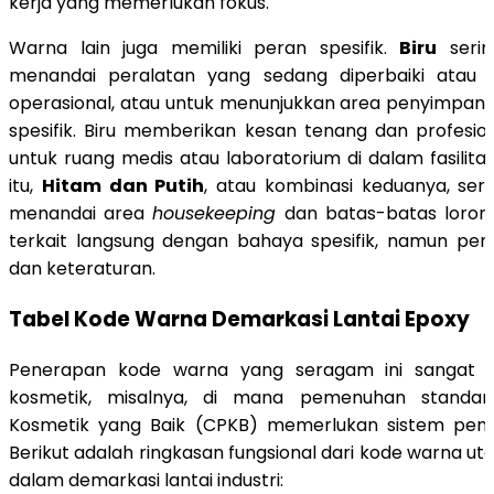
kerja yang memerlukan fokus.
Warna lain juga memiliki peran spesifik.
Biru
serin
menandai peralatan yang sedang diperbaiki atau 
operasional, atau untuk menunjukkan area penyimpan
spesifik. Biru memberikan kesan tenang dan profesio
untuk ruang medis atau laboratorium di dalam fasilita
itu,
Hitam dan Putih
, atau kombinasi keduanya, ser
menandai area
housekeeping
dan batas-batas loron
terkait langsung dengan bahaya spesifik, namun pen
dan keteraturan.
Tabel Kode Warna Demarkasi Lantai Epoxy
Penerapan kode warna yang seragam ini sangat vi
kosmetik, misalnya, di mana pemenuhan standa
Kosmetik yang Baik (CPKB) memerlukan sistem pen
Berikut adalah ringkasan fungsional dari kode warna u
dalam demarkasi lantai industri: