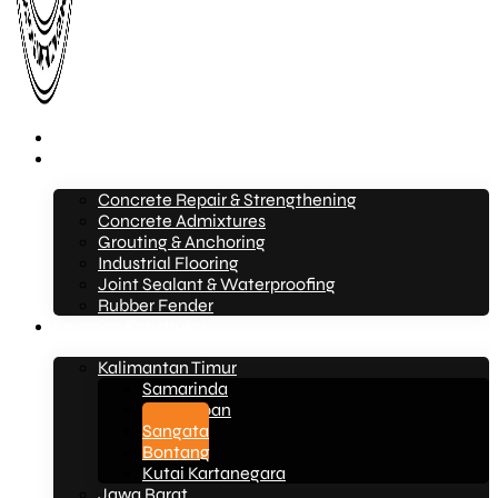
Beranda
Layanan
Concrete Repair & Strengthening
Concrete Admixtures
Grouting & Anchoring
Industrial Flooring
Joint Sealant & Waterproofing
Rubber Fender
Layanan Konstruksi
Kalimantan Timur
Samarinda
Balikpapan
Sangata
Bontang
Kutai Kartanegara
Jawa Barat