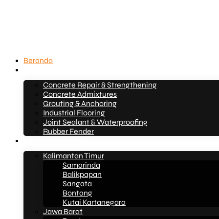
Beranda
Layanan
Concrete Repair & Strengthening
Concrete Admixtures
Grouting & Anchoring
Industrial Flooring
Joint Sealant & Waterproofing
Rubber Fender
Layanan Konstruksi
Kalimantan Timur
Samarinda
Balikpapan
Sangata
Bontang
Kutai Kartanegara
Jawa Barat