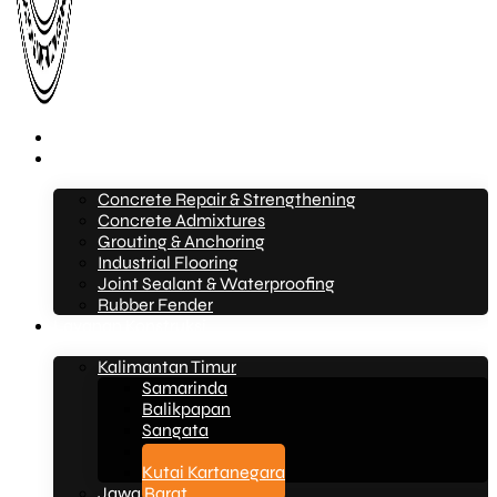
Beranda
Layanan
Concrete Repair & Strengthening
Concrete Admixtures
Grouting & Anchoring
Industrial Flooring
Joint Sealant & Waterproofing
Rubber Fender
Layanan Konstruksi
Kalimantan Timur
Samarinda
Balikpapan
Sangata
Bontang
Kutai Kartanegara
Jawa Barat