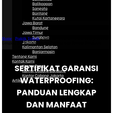
Balikpapan
Sangata
Bontang
Kutai Kartanegara
Jawa Barat
Bandung
Jawa Timur
Surabaya
Home
-
Praktik Terbaik
-
Sertifikat Garansi Waterproofing: Panduan
Jakarta
Lengkap dan Manfaat Jangka Panjang bagi Pemilik Bangunan
Kalimantan Selatan
Banjarmasin
Tentang Kami
Kontak Kami
SERTIFIKAT GARANSI
Kantor Pusat
Kantor Cabang Bandung
Kantor Cabang Jakarta
WATERPROOFING:
Artikel
PANDUAN LENGKAP
DAN MANFAAT