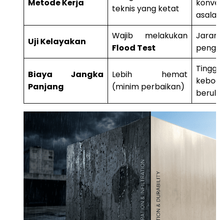
Metode Kerja
konve
teknis yang ketat
asala
Wajib melakukan
Jaran
Uji Kelayakan
Flood Test
pengu
Ting
Biaya Jangka
Lebih hemat
keboc
Panjang
(minim perbaikan)
berul