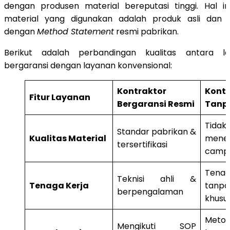
dengan produsen material bereputasi tinggi. Hal 
material yang digunakan adalah produk asli dan di
dengan
Method Statement
resmi pabrikan.
Berikut adalah perbandingan kualitas antara la
bergaransi dengan layanan konvensional:
Kontraktor
Kontr
Fitur Layanan
Bergaransi Resmi
Tanp
Tidak
Standar pabrikan &
Kualitas Material
menen
tersertifikasi
campu
Tena
Teknisi ahli &
Tenaga Kerja
tanpa
berpengalaman
khusu
Meto
Mengikuti SOP