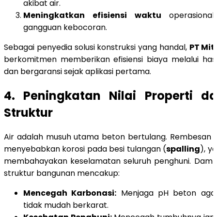
akibat air.
Meningkatkan efisiensi waktu
operasional
gangguan kebocoran.
Sebagai penyedia solusi konstruksi yang handal,
PT Mit
berkomitmen memberikan efisiensi biaya melalui hasil
dan bergaransi sejak aplikasi pertama.
4. Peningkatan Nilai Properti da
Struktur
Air adalah musuh utama beton bertulang. Rembesan y
menyebabkan korosi pada besi tulangan (
spalling
), y
membahayakan keselamatan seluruh penghuni. Dampa
struktur bangunan mencakup:
Mencegah Karbonasi:
Menjaga pH beton agar
tidak mudah berkarat.