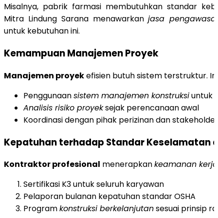
Misalnya, pabrik farmasi membutuhkan standar kebe
Mitra Lindung Sarana menawarkan
jasa pengawasan
untuk kebutuhan ini.
Kemampuan Manajemen Proyek
Manajemen proyek
efisien butuh sistem terstruktur. In
Penggunaan
sistem manajemen konstruksi
untuk t
Analisis risiko proyek
sejak perencanaan awal
Koordinasi dengan pihak perizinan dan stakeholde
Kepatuhan terhadap Standar Keselamatan d
Kontraktor profesional
menerapkan
keamanan kerja
Sertifikasi K3 untuk seluruh karyawan
Pelaporan bulanan kepatuhan standar OSHA
Program
konstruksi berkelanjutan
sesuai prinsip r