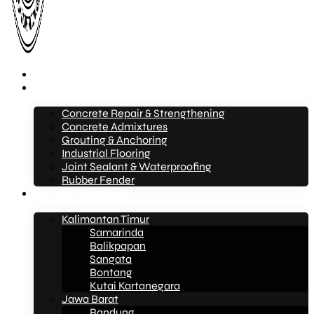
Beranda
Layanan
Concrete Repair & Strengthening
Concrete Admixtures
Grouting & Anchoring
Industrial Flooring
Joint Sealant & Waterproofing
Rubber Fender
Layanan Konstruksi
Kalimantan Timur
Samarinda
Balikpapan
Sangata
Bontang
Kutai Kartanegara
Jawa Barat
Bandung