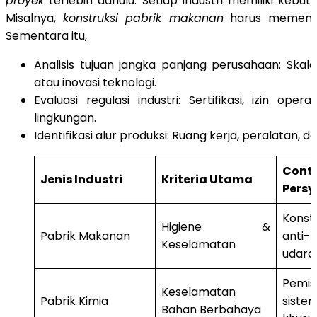
proyek
terlebih dahulu. Setiap industri memiliki kebu
Misalnya,
konstruksi pabrik makanan
harus memenuhi
Sementara itu,
Analisis tujuan jangka panjang perusahaan: Skala
atau inovasi teknologi.
Evaluasi regulasi industri: Sertifikasi, izin oper
lingkungan.
Identifikasi alur produksi: Ruang kerja, peralatan, da
Cont
Jenis Industri
Kriteria Utama
Pers
Konst
Higiene &
Pabrik Makanan
anti-k
Keselamatan
udara 
Pemis
Keselamatan
Pabrik Kimia
siste
Bahan Berbahaya