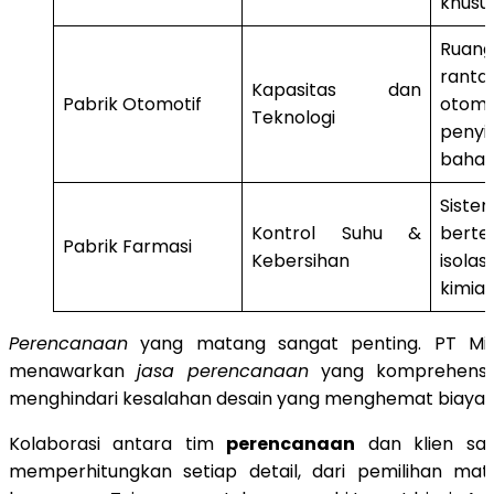
khusu
Ruan
rant
Kapasitas dan
Pabrik Otomotif
otom
Teknologi
peny
bahan
Siste
Kontrol Suhu &
berte
Pabrik Farmasi
Kebersihan
isolas
kimia 
Perencanaan
yang matang sangat penting. PT Mit
menawarkan
jasa perencanaan
yang komprehensi
menghindari kesalahan desain yang menghemat biaya 
Kolaborasi antara tim
perencanaan
dan klien san
memperhitungkan setiap detail, dari pemilihan mate