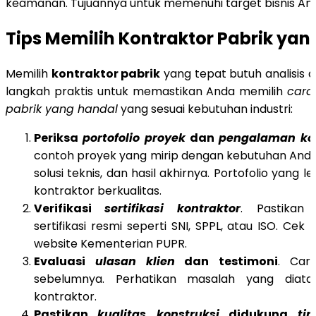
keamanan. Tujuannya untuk memenuhi target bisnis An
Tips Memilih Kontraktor Pabrik yan
Memilih
kontraktor pabrik
yang tepat butuh analisis 
langkah praktis untuk memastikan Anda memilih
cara
pabrik yang handal
yang sesuai kebutuhan industri:
Periksa
portofolio proyek
dan
pengalaman kon
contoh proyek yang mirip dengan kebutuhan Anda. 
solusi teknis, dan hasil akhirnya. Portofolio yang
kontraktor berkualitas.
Verifikasi
sertifikasi kontraktor
. Pastikan
sertifikasi resmi seperti SNI, SPPL, atau ISO. Cek ke
website Kementerian PUPR.
Evaluasi
ulasan klien
dan testimoni
. Cari
sebelumnya. Perhatikan masalah yang diata
kontraktor.
Pastikan
kualitas konstruksi
didukung
ti