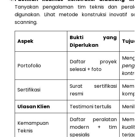
Tanyakan pengalaman tim teknis dan peral
digunakan. Lihat metode konstruksi inovatif s
scanning.
Bukti yang
Aspek
Tuju
Diperlukan
Mengu
Daftar proyek
Portofolio
peng
selesai + foto
kontra
Surat sertifikasi
Memb
Sertifikasi
resmi
kompe
Ulasan Klien
Testimoni tertulis
Menila
Daftar peralatan
Memas
Kemampuan
modern + tim
kualit
Teknis
spesialis
terjag