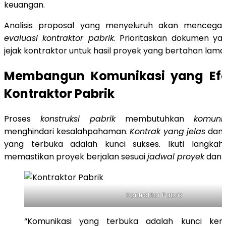
keuangan.
Analisis proposal yang menyeluruh akan mencega
evaluasi kontraktor pabrik
. Prioritaskan dokumen ya
jejak kontraktor untuk hasil proyek yang bertahan lama
Membangun Komunikasi yang Efe
Kontraktor Pabrik
Proses
konstruksi pabrik
membutuhkan
komunik
menghindari kesalahpahaman.
Kontrak yang jelas
dan
yang terbuka adalah kunci sukses. Ikuti langkah
memastikan proyek berjalan sesuai
jadwal proyek
dan t
Kontraktor Pabrik
“Komunikasi yang terbuka adalah kunci kem