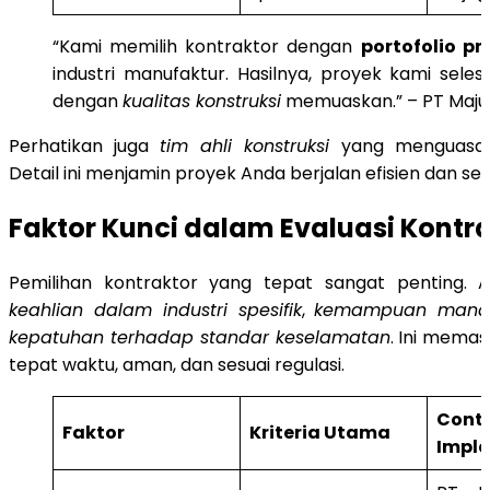
“Kami memilih kontraktor dengan
portofolio pr
industri manufaktur. Hasilnya, proyek kami seles
dengan
kualitas konstruksi
memuaskan.” – PT Maj
Perhatikan juga
tim ahli konstruksi
yang menguasai 
Detail ini menjamin proyek Anda berjalan efisien dan sesu
Faktor Kunci dalam Evaluasi Kontra
Pemilihan kontraktor yang tepat sangat penting. 
keahlian dalam industri spesifik
,
kemampuan manaj
kepatuhan terhadap standar keselamatan
. Ini memas
tepat waktu, aman, dan sesuai regulasi.
Cont
Faktor
Kriteria Utama
Impl