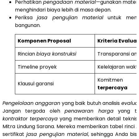
Perhatikan
pengadaan material
—gunakan materia
menghindari biaya lebih di masa depan.
Periksa
jasa pengujian material
untuk mema
bangunan.
Komponen Proposal
Kriteria Evaluas
Rincian
biaya konstruksi
Transparansi an
Timeline proyek
Kelelajaran wakt
Komitme
Klausul garansi
terpercaya
Pengelolaan anggaran
yang baik butuh analisis
evaluas
Jangan tergoda oleh
penawaran harga
yang ter
kontraktor terpercaya
yang memberikan detail teknis 
Mitra Lindung Sarana. Mereka memberikan tabel rinci
b
sertifikat
jasa pengujian material
, sehingga Anda bisa