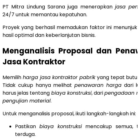
PT Mitra Lindung Sarana juga menerapkan
jasa pen
24/7 untuk memantau kepatuhan.
Proyek yang berhasil memadukan faktor ini menunjuk
hasil optimal dan keberlanjutan bisnis.
Menganalisis Proposal dan Pena
Jasa Kontraktor
Memilih
harga jasa kontraktor pabrik
yang tepat butuh
Tidak cukup hanya melihat
penawaran harga
dari lu
harus jelas tentang
biaya konstruksi
, dari
pengadaan ma
pengujian material
.
Untuk menganalisis proposal, ikuti langkah-langkah ini:
Pastikan
biaya konstruksi
mencakup semua, te
terduga.