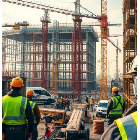
Desain dan Arsitektur
,
Edukasi Konstruksi
,
Praktik
Terbaik
,
Regulasi dan Standar