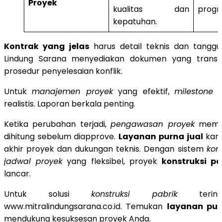
Proyek
kualitas dan
progre
kepatuhan.
Kontrak yang jelas
harus detail teknis dan tanggu
Lindung Sarana menyediakan dokumen yang transpa
prosedur penyelesaian konflik.
Untuk
manajemen proyek
yang efektif,
milestone
h
realistis. Laporan berkala penting.
Ketika perubahan terjadi,
pengawasan proyek
memas
dihitung sebelum diapprove.
Layanan purna jual
kami
akhir proyek dan dukungan teknis. Dengan sistem
kon
jadwal proyek
yang fleksibel, proyek
konstruksi pa
lancar.
Untuk solusi
konstruksi pabrik
terinteg
www.mitralindungsarana.co.id. Temukan
layanan pur
mendukung kesuksesan proyek Anda.