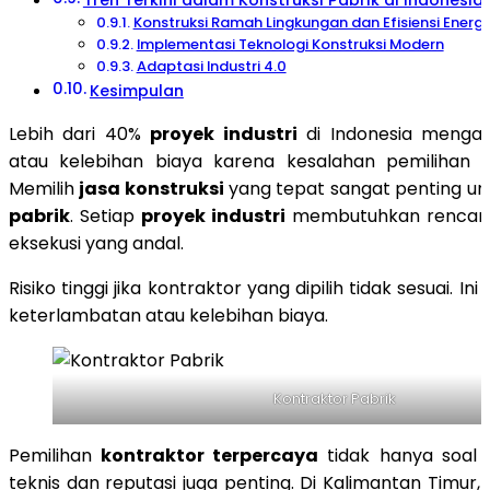
Tren Terkini dalam Konstruksi Pabrik di Indonesia
Konstruksi Ramah Lingkungan dan Efisiensi Energi
Implementasi Teknologi Konstruksi Modern
Adaptasi Industri 4.0
Kesimpulan
Lebih dari 40%
proyek industri
di Indonesia mengal
atau kelebihan biaya karena kesalahan pemilihan
Memilih
jasa konstruksi
yang tepat sangat penting u
pabrik
. Setiap
proyek industri
membutuhkan rencana
eksekusi yang andal.
Risiko tinggi jika kontraktor yang dipilih tidak sesuai. I
keterlambatan atau kelebihan biaya.
Kontraktor Pabrik
Pemilihan
kontraktor terpercaya
tidak hanya soal
teknis dan reputasi juga penting. Di Kalimantan Timur