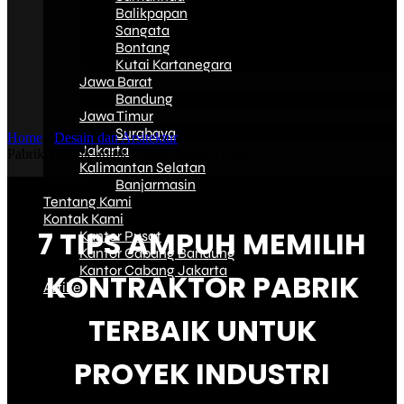
Balikpapan
Sangata
Bontang
Kutai Kartanegara
Jawa Barat
Bandung
Jawa Timur
Surabaya
Home
-
Desain dan Arsitektur
-
7 Tips Ampuh Memilih Kontraktor
Jakarta
Pabrik Terbaik untuk Proyek Industri Anda
Kalimantan Selatan
Banjarmasin
Tentang Kami
Kontak Kami
7 TIPS AMPUH MEMILIH
Kantor Pusat
Kantor Cabang Bandung
Kantor Cabang Jakarta
KONTRAKTOR PABRIK
Artikel
TERBAIK UNTUK
PROYEK INDUSTRI