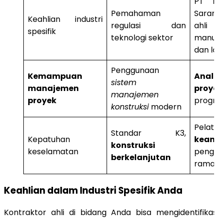
PT Mi
Pemahaman
Sarana
Keahlian industri
regulasi dan
ahli
spesifik
teknologi sektor
manufa
dan lo
Penggunaan
Kemampuan
Anal
sistem
manajemen
proy
manajemen
proyek
progr
konstruksi
modern
Pelat
Standar K3,
Kepatuhan
keam
konstruksi
keselamatan
pengg
berkelanjutan
ramah
Keahlian dalam Industri Spesifik Anda
Kontraktor ahli di bidang Anda bisa mengidentifikas