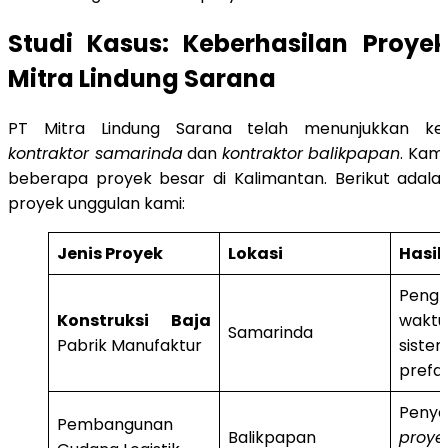
Studi Kasus: Keberhasilan Proye
Mitra Lindung Sarana
PT Mitra Lindung Sarana telah menunjukkan k
kontraktor samarinda
dan
kontraktor balikpapan
. Kam
beberapa proyek besar di Kalimantan. Berikut adal
proyek unggulan kami:
Jenis Proyek
Lokasi
Hasil
Peng
Konstruksi Baja
waktu
Samarinda
Pabrik Manufaktur
siste
prefa
Penye
Pembangunan
Balikpapan
proye