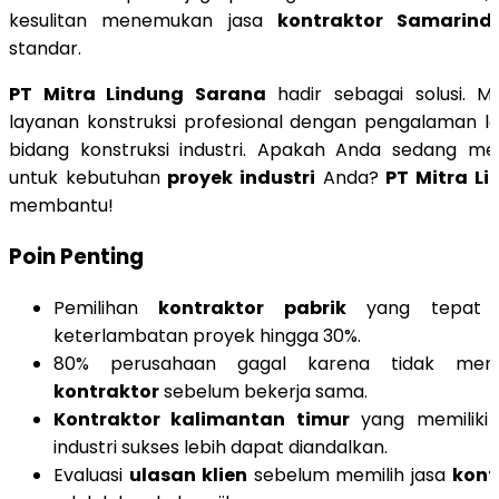
kesulitan menemukan jasa
kontraktor Samarind
standar.
PT Mitra Lindung Sarana
hadir sebagai solusi. 
layanan konstruksi profesional dengan pengalaman leb
bidang konstruksi industri. Apakah Anda sedang men
untuk kebutuhan
proyek industri
Anda?
PT Mitra L
membantu!
Poin Penting
Pemilihan
kontraktor pabrik
yang tepat me
keterlambatan proyek hingga 30%.
80% perusahaan gagal karena tidak me
kontraktor
sebelum bekerja sama.
Kontraktor kalimantan timur
yang memilik
industri sukses lebih dapat diandalkan.
Evaluasi
ulasan klien
sebelum memilih jasa
kont