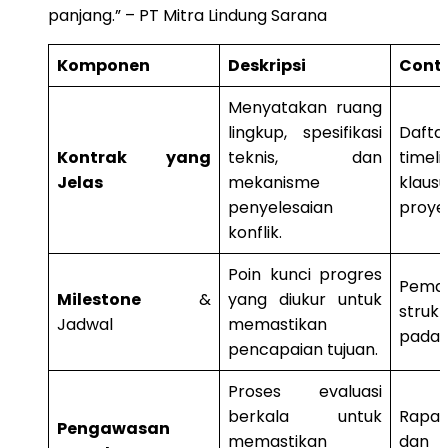
panjang.” – PT Mitra Lindung Sarana
Komponen
Deskripsi
Cont
Menyatakan ruang
lingkup, spesifikasi
Daft
Kontrak yang
teknis, dan
time
Jelas
mekanisme
klaus
penyelesaian
proye
konflik.
Poin kunci progres
Pema
Milestone
&
yang diukur untuk
stru
Jadwal
memastikan
pada 
pencapaian tujuan.
Proses evaluasi
berkala untuk
Rapa
Pengawasan
memastikan
dan