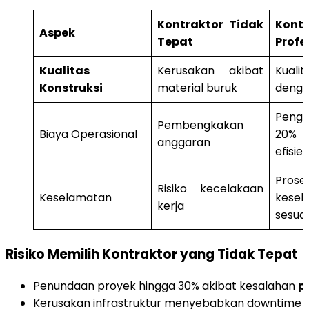
Kontraktor Tidak
Kontr
Aspek
Tepat
Profe
Kualitas
Kerusakan akibat
Kuali
Konstruksi
material buruk
deng
Peng
Pembengkakan
Biaya Operasional
20% b
anggaran
efisie
Prose
Risiko kecelakaan
Keselamatan
kesel
kerja
sesua
Risiko Memilih Kontraktor yang Tidak Tepat
Penundaan proyek hingga 30% akibat kesalahan
p
Kerusakan infrastruktur menyebabkan downtime p