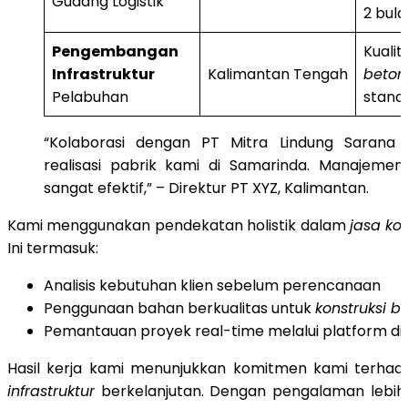
Gudang Logistik
2 bula
Pengembangan
Kuali
Infrastruktur
Kalimantan Tengah
beton
Pelabuhan
stand
“Kolaborasi dengan PT Mitra Lindung Saran
realisasi pabrik kami di Samarinda. Manajemen
sangat efektif,” – Direktur PT XYZ, Kalimantan.
Kami menggunakan pendekatan holistik dalam
jasa ko
Ini termasuk:
Analisis kebutuhan klien sebelum perencanaan
Penggunaan bahan berkualitas untuk
konstruksi b
Pemantauan proyek real-time melalui platform dig
Hasil kerja kami menunjukkan komitmen kami terha
infrastruktur
berkelanjutan. Dengan pengalaman lebih 