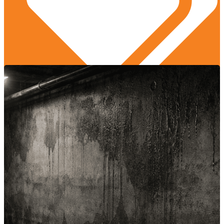
Desain dan Arsitektur
,
Edukasi Konstruksi
,
Manajemen Proyek
,
Praktik Terbaik