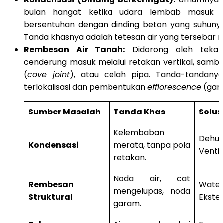
bulan hangat ketika udara lembab masuk
bersentuhan dengan dinding beton yang suhunya 
Tanda khasnya adalah tetesan air yang tersebar 
Rembesan Air Tanah:
Didorong oleh tekanan
cenderung masuk melalui retakan vertikal, sambu
(
cove joint
), atau celah pipa. Tanda-tandanya
terlokalisasi dan pembentukan
efflorescence
(gara
Sumber Masalah
Tanda Khas
Solus
Kelembaban
Dehumi
Kondensasi
merata, tanpa pola
Ventila
retakan.
Noda air, cat
Rembesan
Water
mengelupas, noda
Struktural
Eksteri
garam.