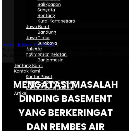
Balikpapan
Sangata
Bontang
Kutai Kartanegara
Jawa Barat
Bandung
Jawa Timur
Surabaya
Home
-
Edukasi Konstruksi
-
Mengatasi Masalah Dinding
Jakarta
Basement yang Berkeringat dan Rembes Air Tanah: Teknik dan
Kalimantan Selatan
Solusi Waterproofing Terbaik
Banjarmasin
Tentang Kami
Kontak Kami
Kantor Pusat
MENGATASI MASALAH
Kantor Cabang Bandung
Kantor Cabang Jakarta
Artikel
DINDING BASEMENT
YANG BERKERINGAT
DAN REMBES AIR