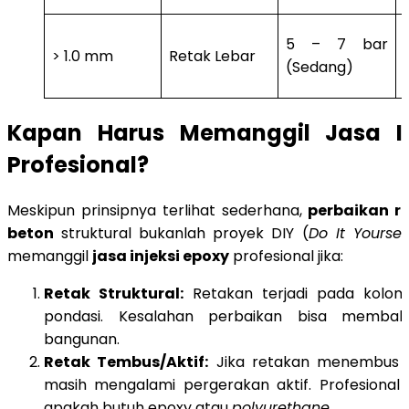
5 – 7 bar
> 1.0 mm
Retak Lebar
(Sedang)
Kapan Harus Memanggil Jasa In
Profesional?
Meskipun prinsipnya terlihat sederhana,
perbaikan r
beton
struktural bukanlah proyek DIY (
Do It Yoursel
memanggil
jasa injeksi epoxy
profesional jika:
Retak Struktural:
Retakan terjadi pada kolom,
pondasi. Kesalahan perbaikan bisa membaha
bangunan.
Retak Tembus/Aktif:
Jika retakan menembus si
masih mengalami pergerakan aktif. Profesiona
apakah butuh epoxy atau
polyurethane
.