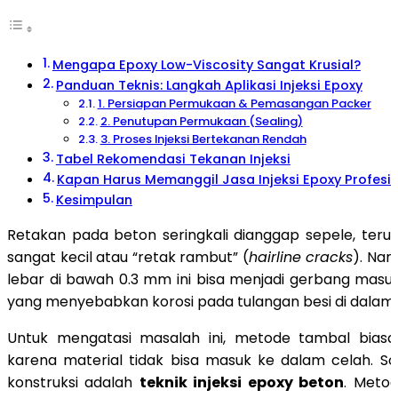
Mengapa Epoxy Low-Viscosity Sangat Krusial?
Panduan Teknis: Langkah Aplikasi Injeksi Epoxy
1. Persiapan Permukaan & Pemasangan Packer
2. Penutupan Permukaan (Sealing)
3. Proses Injeksi Bertekanan Rendah
Tabel Rekomendasi Tekanan Injeksi
Kapan Harus Memanggil Jasa Injeksi Epoxy Profesi
Kesimpulan
Retakan pada beton seringkali dianggap sepele, teru
sangat kecil atau “retak rambut” (
hairline cracks
). Na
lebar di bawah 0.3 mm ini bisa menjadi gerbang masuk
yang menyebabkan korosi pada tulangan besi di dalam
Untuk mengatasi masalah ini, metode tambal biasa 
karena material tidak bisa masuk ke dalam celah. Solu
konstruksi adalah
teknik injeksi epoxy beton
. Meto