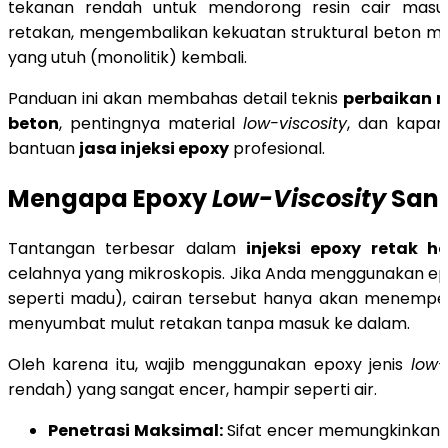
tekanan rendah untuk mendorong resin cair masu
retakan, mengembalikan kekuatan struktural beton me
yang utuh (monolitik) kembali.
Panduan ini akan membahas detail teknis
perbaikan 
beton
, pentingnya material
low-viscosity
, dan kapa
bantuan
jasa injeksi epoxy
profesional.
Mengapa Epoxy
Low-Viscosity
Sang
Tantangan terbesar dalam
injeksi epoxy retak ha
celahnya yang mikroskopis. Jika Anda menggunakan ep
seperti madu), cairan tersebut hanya akan menempe
menyumbat mulut retakan tanpa masuk ke dalam.
Oleh karena itu, wajib menggunakan epoxy jenis
low-
rendah) yang sangat encer, hampir seperti air.
Penetrasi Maksimal:
Sifat encer memungkinkan e