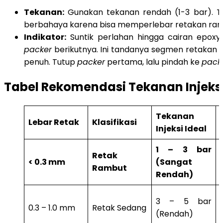
Tekanan:
Gunakan tekanan rendah (1-3 bar). Te
berbahaya karena bisa memperlebar retakan ram
Indikator:
Suntik perlahan hingga cairan epoxy t
packer
berikutnya. Ini tandanya segmen retakan t
penuh. Tutup
packer
pertama, lalu pindah ke
pack
Tabel Rekomendasi Tekanan Injeks
Tekanan
Lebar Retak
Klasifikasi
Injeksi Ideal
1 – 3 bar
Retak
< 0.3 mm
(Sangat
Rambut
Rendah)
3 – 5 bar
0.3 – 1.0 mm
Retak Sedang
(Rendah)