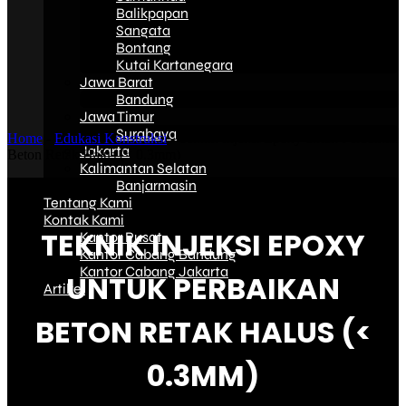
Balikpapan
Sangata
Bontang
Kutai Kartanegara
Jawa Barat
Bandung
Jawa Timur
Surabaya
Home
-
Edukasi Konstruksi
-
Teknik Injeksi Epoxy untuk Perbaikan
Jakarta
Beton Retak Halus (< 0.3mm)
Kalimantan Selatan
Banjarmasin
Tentang Kami
Kontak Kami
TEKNIK INJEKSI EPOXY
Kantor Pusat
Kantor Cabang Bandung
Kantor Cabang Jakarta
UNTUK PERBAIKAN
Artikel
BETON RETAK HALUS (<
0.3MM)