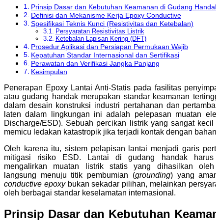
Prinsip Dasar dan Kebutuhan Keamanan di Gudang Handak
Definisi dan Mekanisme Kerja Epoxy Conductive
Spesifikasi Teknis Kunci (Resistivitas dan Ketebalan)
Persyaratan Resistivitas Listrik
Ketebalan Lapisan Kering (DFT)
Prosedur Aplikasi dan Persiapan Permukaan Wajib
Kepatuhan Standar Internasional dan Sertifikasi
Perawatan dan Verifikasi Jangka Panjang
Kesimpulan
Penerapan Epoxy Lantai Anti-Statis pada fasilitas penyimpan
atau gudang handak merupakan standar keamanan tertinggi
dalam desain konstruksi industri pertahanan dan pertamba
laten dalam lingkungan ini adalah pelepasan muatan elektro
Discharge/ESD). Sebuah percikan listrik yang sangat kecil m
memicu ledakan katastropik jika terjadi kontak dengan bahan p
Oleh karena itu, sistem pelapisan lantai menjadi garis per
mitigasi risiko ESD. Lantai di gudang handak harus
mengalirkan muatan listrik statis yang dihasilkan oleh
langsung menuju titik pembumian (
grounding
) yang aman
conductive epoxy
bukan sekadar pilihan, melainkan persyarat
oleh berbagai standar keselamatan internasional.
Prinsip Dasar dan Kebutuhan Keama