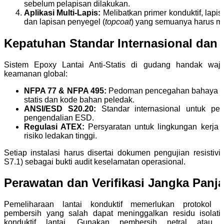
sebelum pelapisan dilakukan.
Aplikasi Multi-Lapis:
Melibatkan primer konduktif, lapis
dan lapisan penyegel (
topcoat
) yang semuanya harus memi
Kepatuhan Standar Internasional dan S
Sistem Epoxy Lantai Anti-Statis di gudang handak waj
keamanan global:
NFPA 77 & NFPA 495:
Pedoman pencegahan bahaya keba
statis dan kode bahan peledak.
ANSI/ESD S20.20:
Standar internasional untuk p
pengendalian ESD.
Regulasi ATEX:
Persyaratan untuk lingkungan kerja 
risiko ledakan tinggi.
Setiap instalasi harus disertai dokumen pengujian resistiv
S7.1) sebagai bukti audit keselamatan operasional.
Perawatan dan Verifikasi Jangka Panj
Pemeliharaan lantai konduktif memerlukan protokol 
pembersih yang salah dapat meninggalkan residu isolatif
konduktif lantai. Gunakan pembersih netral ata