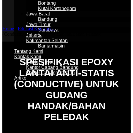
Bontang
Kutai Kartanegara
Jawa Barat
Bandung
Jawa Timur
Home
-
Edukasi Konstruksi
-
Spesifikasi Epoxy Lantai Anti-Statis
Surabaya
(Conductive) untuk Gudang Handak/Bahan Peledak
Jakarta
Kalimantan Selatan
Banjarmasin
Tentang Kami
Kontak Kami
SPESIFIKASI EPOXY
Kantor Pusat
Kantor Cabang Bandung
LANTAI ANTI-STATIS
Kantor Cabang Jakarta
Artikel
(CONDUCTIVE) UNTUK
GUDANG
HANDAK/BAHAN
PELEDAK