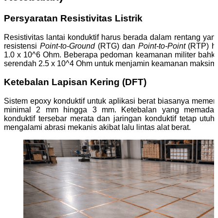
Persyaratan Resistivitas Listrik
Resistivitas lantai konduktif harus berada dalam rentang ya
resistensi
Point-to-Ground
(RTG) dan
Point-to-Point
(RTP) ha
1.0 x 10^6 Ohm. Beberapa pedoman keamanan militer bahkan
serendah 2.5 x 10^4 Ohm untuk menjamin keamanan maksima
Ketebalan Lapisan Kering (DFT)
Sistem epoxy konduktif untuk aplikasi berat biasanya memer
minimal 2 mm hingga 3 mm. Ketebalan yang memadai
konduktif tersebar merata dan jaringan konduktif tetap ut
mengalami abrasi mekanis akibat lalu lintas alat berat.