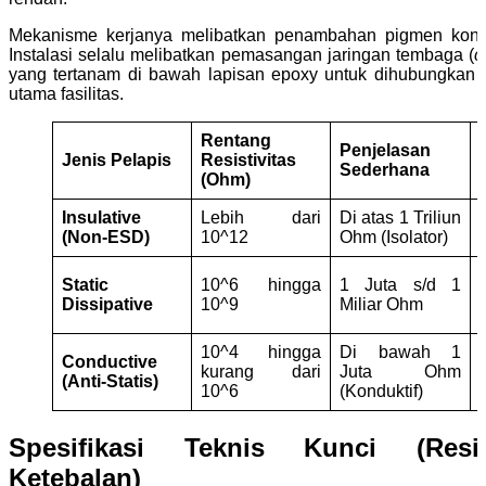
Mekanisme kerjanya melibatkan penambahan pigmen kondu
Instalasi selalu melibatkan pemasangan jaringan tembaga (
c
yang tertanam di bawah lapisan epoxy untuk dihubungkan
utama fasilitas.
Rentang
Penjelasan
Jenis Pelapis
Resistivitas
Sederhana
(Ohm)
Insulative
Lebih dari
Di atas 1 Triliun
(Non-ESD)
10^12
Ohm (Isolator)
Static
10^6 hingga
1 Juta s/d 1
Dissipative
10^9
Miliar Ohm
10^4 hingga
Di bawah 1
Conductive
kurang dari
Juta Ohm
(Anti-Statis)
10^6
(Konduktif)
f
Spesifikasi Teknis Kunci (Resis
Ketebalan)