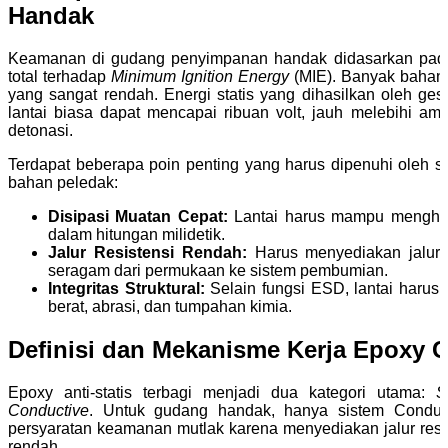
Handak
Keamanan di gudang penyimpanan handak didasarkan pada
total terhadap
Minimum Ignition Energy
(MIE). Banyak bahan 
yang sangat rendah. Energi statis yang dihasilkan oleh ge
lantai biasa dapat mencapai ribuan volt, jauh melebihi a
detonasi.
Terdapat beberapa poin penting yang harus dipenuhi oleh si
bahan peledak:
Disipasi Muatan Cepat:
Lantai harus mampu menghil
dalam hitungan milidetik.
Jalur Resistensi Rendah:
Harus menyediakan jalur re
seragam dari permukaan ke sistem pembumian.
Integritas Struktural:
Selain fungsi ESD, lantai harus
berat, abrasi, dan tumpahan kimia.
Definisi dan Mekanisme Kerja Epoxy 
Epoxy anti-statis terbagi menjadi dua kategori utama:
S
Conductive
. Untuk gudang handak, hanya sistem Condu
persyaratan keamanan mutlak karena menyediakan jalur resis
rendah.