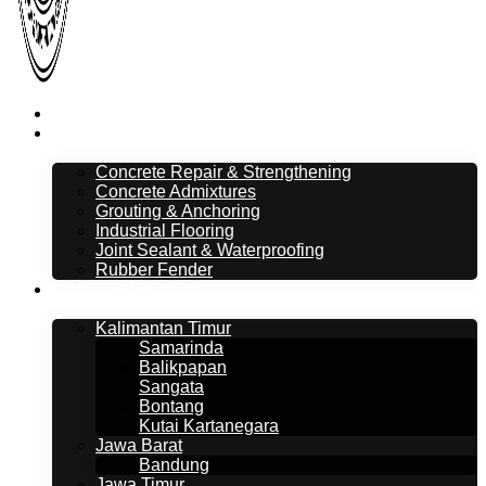
Beranda
Layanan
Concrete Repair & Strengthening
Concrete Admixtures
Grouting & Anchoring
Industrial Flooring
Joint Sealant & Waterproofing
Rubber Fender
Layanan Konstruksi
Kalimantan Timur
Samarinda
Balikpapan
Sangata
Bontang
Kutai Kartanegara
Jawa Barat
Bandung
Jawa Timur