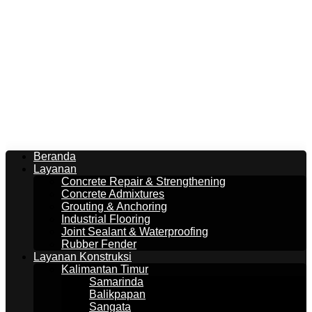
Beranda
Layanan
Concrete Repair & Strengthening
Concrete Admixtures
Grouting & Anchoring
Industrial Flooring
Joint Sealant & Waterproofing
Rubber Fender
Layanan Konstruksi
Kalimantan Timur
Samarinda
Balikpapan
Sangata