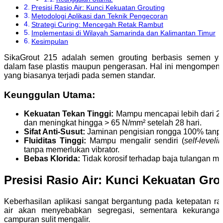
Presisi Rasio Air: Kunci Kekuatan Grouting
Metodologi Aplikasi dan Teknik Pengecoran
Strategi Curing: Mencegah Retak Rambut
Implementasi di Wilayah Samarinda dan Kalimantan Timur
Kesimpulan
SikaGrout 215 adalah semen grouting berbasis semen yan
dalam fase plastis maupun pengerasan. Hal ini mengompens
yang biasanya terjadi pada semen standar.
Keunggulan Utama:
Kekuatan Tekan Tinggi:
Mampu mencapai lebih dari 2
dan meningkat hingga > 65 N/mm² setelah 28 hari.
Sifat Anti-Susut:
Jaminan pengisian rongga 100% tanpa
Fluiditas Tinggi:
Mampu mengalir sendiri (
self-leveli
tanpa memerlukan vibrator.
Bebas Klorida:
Tidak korosif terhadap baja tulangan m
Presisi Rasio Air: Kunci Kekuatan Gro
Keberhasilan aplikasi sangat bergantung pada ketepatan rasi
air akan menyebabkan segregasi, sementara kekurang
campuran sulit mengalir.