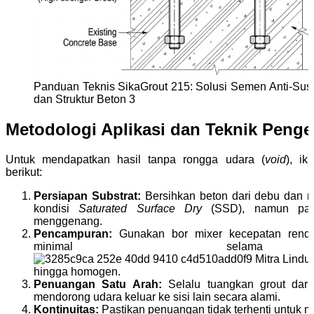
Panduan Teknis SikaGrout 215: Solusi Semen Anti-Sus
dan Struktur Beton 3
Metodologi Aplikasi dan Teknik Peng
Untuk mendapatkan hasil tanpa rongga udara (
void
), ik
berikut:
Persiapan Substrat:
Bersihkan beton dari debu dan m
kondisi
Saturated Surface Dry
(SSD), namun past
menggenang.
Pencampuran:
Gunakan bor mixer kecepatan renda
minimal sel
hingga homogen.
Penuangan Satu Arah:
Selalu tuangkan grout dari 
mendorong udara keluar ke sisi lain secara alami.
Kontinuitas:
Pastikan penuangan tidak terhenti untuk 