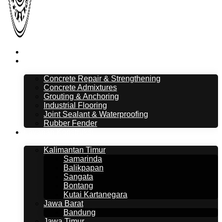
Beranda
Layanan
Concrete Repair & Strengthening
Concrete Admixtures
Grouting & Anchoring
Industrial Flooring
Joint Sealant & Waterproofing
Rubber Fender
Layanan Konstruksi
Kalimantan Timur
Samarinda
Balikpapan
Sangata
Bontang
Kutai Kartanegara
Jawa Barat
Bandung
Jawa Timur