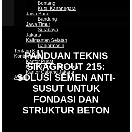
Bontang
Kutai Kartanegara
Jawa Barat
Bandung
Jawa Timur
Surabaya
Jakarta
Kalimantan Selatan
Banjarmasin
Tentang Kami
PANDUAN TEKNIS
Kontak Kami
Kantor Pusat
SIKAGROUT 215:
Kantor Cabang Bandung
Kantor Cabang Jakarta
SOLUSI SEMEN ANTI-
Artikel
SUSUT UNTUK
FONDASI DAN
STRUKTUR BETON