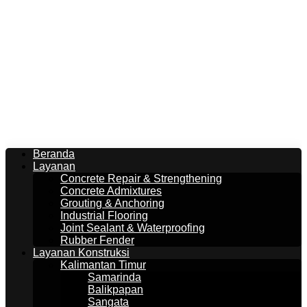
Beranda
Layanan
Concrete Repair & Strengthening
Concrete Admixtures
Grouting & Anchoring
Industrial Flooring
Joint Sealant & Waterproofing
Rubber Fender
Layanan Konstruksi
Kalimantan Timur
Samarinda
Balikpapan
Sangata