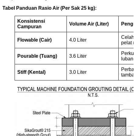
Tabel Panduan Rasio Air (Per Sak 25 kg):
Konsistensi
Volume Air (Liter)
Pengg
Campuran
Celah 
Flowable (Cair)
4.0 Liter
pelat 
Perku
Pourable (Tuang)
3.6 Liter
lubang
Perbai
Stiff (Kental)
3.0 Liter
tambal