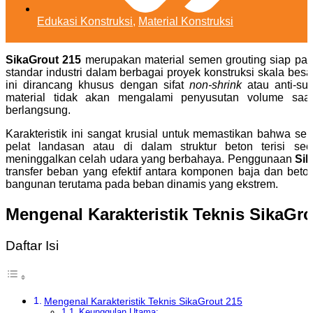
Edukasi Konstruksi
,
Material Konstruksi
SikaGrout 215
merupakan material semen grouting siap pak
standar industri dalam berbagai proyek konstruksi skala besa
ini dirancang khusus dengan sifat
non-shrink
atau anti-su
material tidak akan mengalami penyusutan volume saa
berlangsung.
Karakteristik ini sangat krusial untuk memastikan bahwa se
pelat landasan atau di dalam struktur beton terisi se
meninggalkan celah udara yang berbahaya. Penggunaan
Sik
transfer beban yang efektif antara komponen baja dan beton
bangunan terutama pada beban dinamis yang ekstrem.
Mengenal Karakteristik Teknis SikaGro
Daftar Isi
Mengenal Karakteristik Teknis SikaGrout 215
Keunggulan Utama: