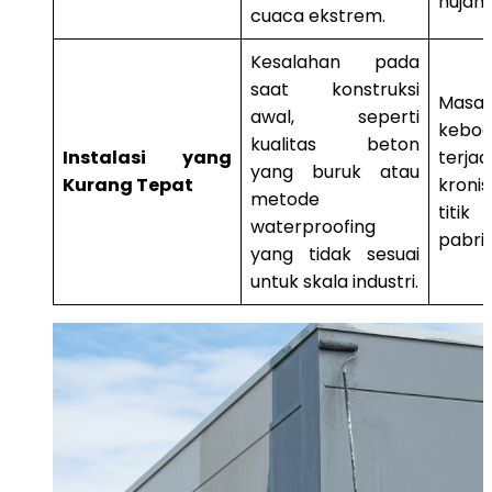
hujan 
cuaca ekstrem.
Kesalahan pada
saat konstruksi
Masal
awal, seperti
kebo
kualitas beton
Instalasi yang
terj
yang buruk atau
Kurang Tepat
kroni
metode
titik
waterproofing
pabrik
yang tidak sesuai
untuk skala industri.