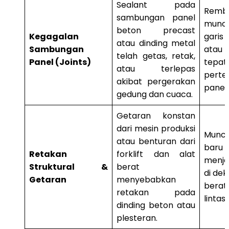
Sealant pada
Rem
sambungan panel
muncu
beton precast
Kegagalan
garis 
atau dinding metal
Sambungan
atau 
telah getas, retak,
Panel (Joints)
te
atau terlepas
pert
akibat pergerakan
panel 
gedung dan cuaca.
Getaran konstan
dari mesin produksi
Muncu
atau benturan dari
ba
Retakan
forklift dan alat
menjal
Struktural &
berat
di dek
Getaran
menyebabkan
berat 
retakan pada
lintas 
dinding beton atau
plesteran.