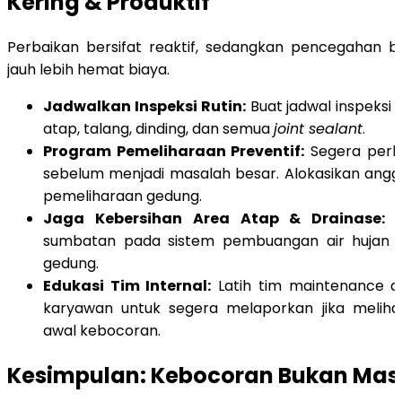
Kering & Produktif
Perbaikan bersifat reaktif, sedangkan pencegahan be
jauh lebih hemat biaya.
Jadwalkan Inspeksi Rutin:
Buat jadwal inspeksi 
atap, talang, dinding, dan semua
joint sealant
.
Program Pemeliharaan Preventif:
Segera perba
sebelum menjadi masalah besar. Alokasikan angg
pemeliharaan gedung.
Jaga Kebersihan Area Atap & Drainase:
P
sumbatan pada sistem pembuangan air hujan d
gedung.
Edukasi Tim Internal:
Latih tim maintenance a
karyawan untuk segera melaporkan jika melih
awal kebocoran.
Kesimpulan: Kebocoran Bukan Mas