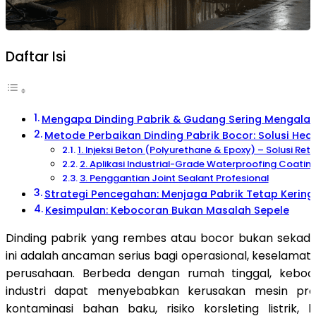
Daftar Isi
Mengapa Dinding Pabrik & Gudang Sering Mengala
Metode Perbaikan Dinding Pabrik Bocor: Solusi Hea
1. Injeksi Beton (Polyurethane & Epoxy) – Solusi Reta
2. Aplikasi Industrial-Grade Waterproofing Coatin
3. Penggantian Joint Sealant Profesional
Strategi Pencegahan: Menjaga Pabrik Tetap Kering 
Kesimpulan: Kebocoran Bukan Masalah Sepele
Dinding pabrik yang rembes atau bocor bukan sekada
ini adalah ancaman serius bagi operasional, keselamatan
perusahaan. Berbeda dengan rumah tinggal, keboco
industri dapat menyebabkan kerusakan mesin pro
kontaminasi bahan baku, risiko korsleting listrik,