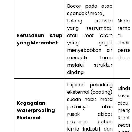
Bocor pada atap
spandek/metal,
talang industri
Noda
yang tersumbat,
remb
Kerusakan Atap
atau
roof drain
di b
yang Merambat
yang gagal,
dindi
menyebabkan air
pert
mengalir turun
dan di
melalui struktur
dinding.
Lapisan pelindung
Dindin
eksternal (coating)
kusam
sudah habis masa
Kegagalan
ata
pakainya atau
Waterproofing
meng
rusak akibat
Eksternal
Rembe
paparan bahan
secar
kimia industri dan