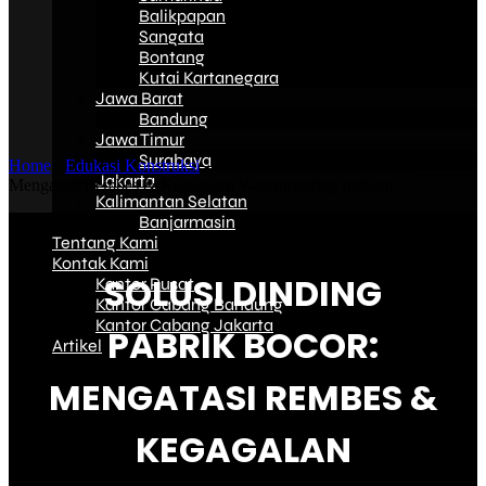
Balikpapan
Sangata
Bontang
Kutai Kartanegara
Jawa Barat
Bandung
Jawa Timur
Surabaya
Home
-
Edukasi Konstruksi
-
Solusi Dinding Pabrik Bocor:
Jakarta
Mengatasi Rembes & Kegagalan Waterproofing Industri
Kalimantan Selatan
Banjarmasin
Tentang Kami
Kontak Kami
SOLUSI DINDING
Kantor Pusat
Kantor Cabang Bandung
Kantor Cabang Jakarta
PABRIK BOCOR:
Artikel
MENGATASI REMBES &
KEGAGALAN