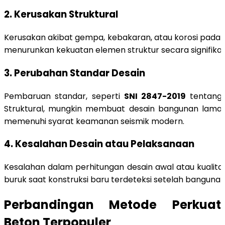
2.
Kerusakan Struktural
Kerusakan akibat gempa, kebakaran, atau korosi pada 
menurunkan kekuatan elemen struktur secara signifikan
3.
Perubahan Standar Desain
Pembaruan standar, seperti
SNI 2847-2019
tentang 
Struktural, mungkin membuat desain bangunan lama d
memenuhi syarat keamanan seismik modern.
4.
Kesalahan Desain atau Pelaksanaan
Kesalahan dalam perhitungan desain awal atau kualit
buruk saat konstruksi baru terdeteksi setelah bangunan
Perbandingan Metode Perkuata
Beton Terpopuler