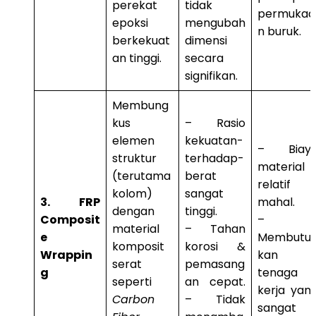
perekat
tidak
permukaa
epoksi
mengubah
n buruk.
berkekuat
dimensi
an tinggi.
secara
signifikan.
Membung
kus
– Rasio
elemen
kekuatan-
– Biay
struktur
terhadap-
material
(terutama
berat
relatif
kolom)
sangat
3. FRP
mahal.
dengan
tinggi.
Composit
–
material
– Tahan
e
Membutu
komposit
korosi &
Wrappin
kan
serat
pemasang
g
tenaga
seperti
an cepat.
kerja yan
Carbon
– Tidak
sangat