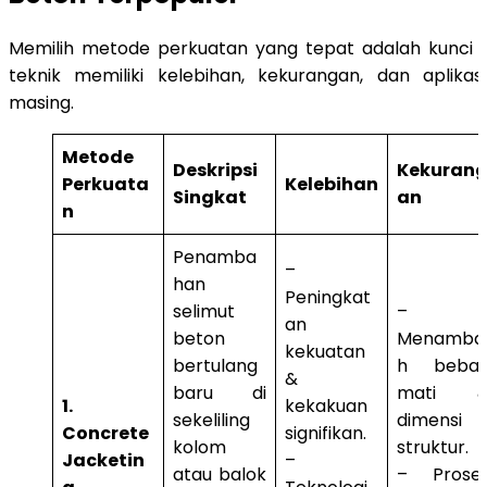
Memilih metode perkuatan yang tepat adalah kunci k
teknik memiliki kelebihan, kekurangan, dan aplikas
masing.
Metode
Deskripsi
Kekuran
Perkuata
Kelebihan
Singkat
an
n
Penamba
–
han
Peningkat
selimut
–
an
beton
Menamba
kekuatan
bertulang
h beba
&
baru di
mati 
1.
kekakuan
sekeliling
dimensi
Concrete
signifikan.
kolom
struktur.
Jacketin
–
atau balok
– Prose