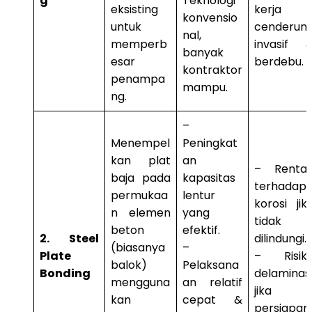
g
Teknologi
eksisting
kerja
konvensio
untuk
cenderun
nal,
memperb
invasif 
banyak
esar
berdebu.
kontraktor
penampa
mampu.
ng.
–
Menempel
Peningkat
kan plat
an
– Renta
baja pada
kapasitas
terhadap
permukaa
lentur
korosi jik
n elemen
yang
tidak
beton
efektif.
2. Steel
dilindungi.
(biasanya
–
Plate
– Risik
balok)
Pelaksana
Bonding
delaminas
mengguna
an relatif
jika
kan
cepat &
persiapan