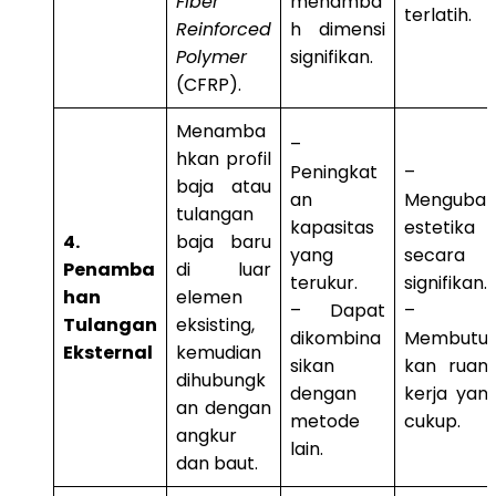
Fiber
menamba
terlatih.
Reinforced
h dimensi
Polymer
signifikan.
(CFRP).
Menamba
–
hkan profil
Peningkat
–
baja atau
an
Menguba
tulangan
kapasitas
estetika
4.
baja baru
yang
secara
Penamba
di luar
terukur.
signifikan.
han
elemen
– Dapat
–
Tulangan
eksisting,
dikombina
Membutu
Eksternal
kemudian
sikan
kan ruan
dihubungk
dengan
kerja yan
an dengan
metode
cukup.
angkur
lain.
dan baut.