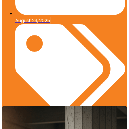
August 23, 2025
Desain dan Arsitektur
,
Manajemen Proyek
,
Material Konstruksi