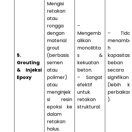
Mengisi
retakan
atau
rongga
–
dengan
Mengemb
– Tida
material
alikan
menamba
grout
monolitita
h
5.
(berbasis
s &
kapasitas
Grouting
semen
kekuatan
beban
& Injeksi
atau
beton.
secara
Epoxy
polimer)
– Sangat
signifikan
atau
efektif
(lebih k
menginjek
untuk
perbaikan
si resin
retakan
).
epoksi ke
struktural.
dalam
retakan
halus.