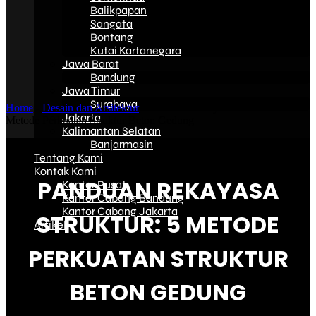
Balikpapan
Sangata
Bontang
Kutai Kartanegara
Jawa Barat
Bandung
Jawa Timur
Surabaya
Home
-
Desain dan Arsitektur
-
Panduan Rekayasa Struktur: 5
Jakarta
Metode Perkuatan Struktur Beton Gedung
Kalimantan Selatan
Banjarmasin
Tentang Kami
Kontak Kami
PANDUAN REKAYASA
Kantor Pusat
Kantor Cabang Bandung
Kantor Cabang Jakarta
STRUKTUR: 5 METODE
Artikel
PERKUATAN STRUKTUR
BETON GEDUNG