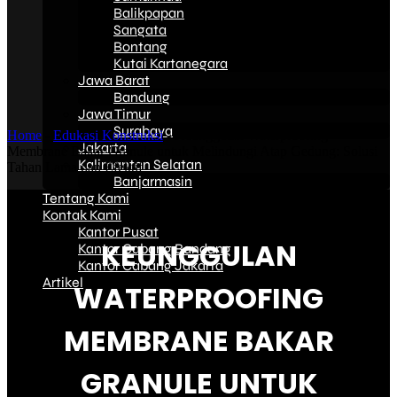
Balikpapan
Sangata
Bontang
Kutai Kartanegara
Jawa Barat
Bandung
Jawa Timur
Surabaya
Home
-
Edukasi Konstruksi
-
Keunggulan Waterproofing
Jakarta
Membrane Bakar Granule untuk Melindungi Atap Gedung: Solusi
Kalimantan Selatan
Tahan Lama dan Efektif
Banjarmasin
Tentang Kami
Kontak Kami
Kantor Pusat
KEUNGGULAN
Kantor Cabang Bandung
Kantor Cabang Jakarta
Artikel
WATERPROOFING
MEMBRANE BAKAR
GRANULE UNTUK