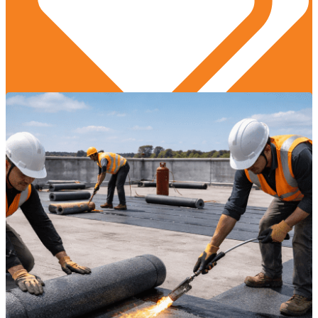
Desain dan Arsitektur
,
Edukasi Konstruksi
,
Manajemen Proyek
,
Praktik Terbaik