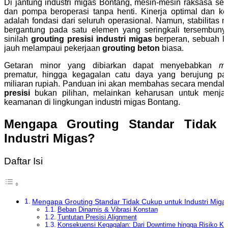
Di jantung industri migas Bontang, mesin-mesin raksasa sepe
dan pompa beroperasi tanpa henti. Kinerja optimal dan ke
adalah fondasi dari seluruh operasional. Namun, stabilitas 
bergantung pada satu elemen yang seringkali tersembunyi:
sinilah
grouting presisi industri migas
berperan, sebuah la
jauh melampaui pekerjaan
grouting beton
biasa.
Getaran minor yang dibiarkan dapat menyebabkan
mi
prematur, hingga kegagalan catu daya yang berujung p
miliaran rupiah. Panduan ini akan membahas secara mend
presisi
bukan pilihan, melainkan keharusan untuk menjag
keamanan di lingkungan industri migas Bontang.
Mengapa Grouting Standar Tidak 
Industri Migas?
Daftar Isi
Mengapa Grouting Standar Tidak Cukup untuk Industri Miga
Beban Dinamis & Vibrasi Konstan
Tuntutan Presisi Alignment
Konsekuensi Kegagalan: Dari Downtime hingga Risiko K