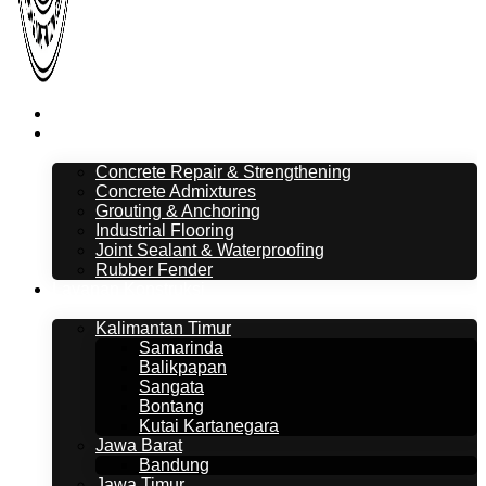
Beranda
Layanan
Concrete Repair & Strengthening
Concrete Admixtures
Grouting & Anchoring
Industrial Flooring
Joint Sealant & Waterproofing
Rubber Fender
Layanan Konstruksi
Kalimantan Timur
Samarinda
Balikpapan
Sangata
Bontang
Kutai Kartanegara
Jawa Barat
Bandung
Jawa Timur