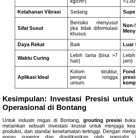
kg/cm²)
>1.000
Ketahanan Vibrasi
Sedang
Super
Berisiko menyusut
Non-S
Sifat Susut
jika tidak diformulasi
Menyu
khusus.
Daya Rekat
Baik
Luar 
Lebih lama (bisa >7
Lebih
Waktu Curing
hari)
jam)
Kolom struktur,
Fond
Aplikasi Ideal
pengisi rongga
presi
umum.
kompr
Kesimpulan: Investasi Presisi untuk 
Operasional di Bontang
Untuk industri migas di Bontang,
grouting presisi
bukanl
melainkan sebuah investasi krusial untuk menjaga keand
produksi, dan standar keselamatan tertinggi. Dengan mengg
epoxy superior dan diaplikasikan oleh spesialis 