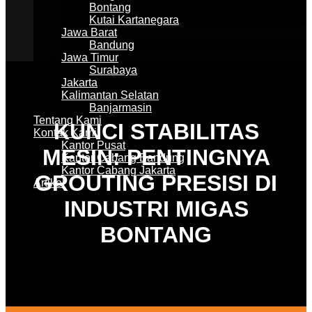
Bontang
Kutai Kartanegara
Jawa Barat
Bandung
Jawa Timur
Surabaya
Jakarta
Kalimantan Selatan
Banjarmasin
Tentang Kami
KUNCI STABILITAS
Kontak Kami
Kantor Pusat
MESIN: PENTINGNYA
Kantor Cabang Bandung
Kantor Cabang Jakarta
GROUTING PRESISI DI
Artikel
INDUSTRI MIGAS
BONTANG