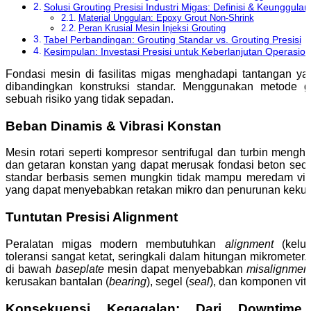
Solusi Grouting Presisi Industri Migas: Definisi & Keunggulan
Material Unggulan: Epoxy Grout Non-Shrink
Peran Krusial Mesin Injeksi Grouting
Tabel Perbandingan: Grouting Standar vs. Grouting Presisi
Kesimpulan: Investasi Presisi untuk Keberlanjutan Operasion
Fondasi mesin di fasilitas migas menghadapi tantangan ya
dibandingkan konstruksi standar. Menggunakan metode g
sebuah risiko yang tidak sepadan.
Beban Dinamis & Vibrasi Konstan
Mesin rotari seperti kompresor sentrifugal dan turbin mengh
dan getaran konstan yang dapat merusak fondasi beton seca
standar berbasis semen mungkin tidak mampu meredam vibras
yang dapat menyebabkan retakan mikro dan penurunan kekua
Tuntutan Presisi Alignment
Peralatan migas modern membutuhkan
alignment
(kelur
toleransi sangat ketat, seringkali dalam hitungan mikrometer
di bawah
baseplate
mesin dapat menyebabkan
misalignmen
kerusakan bantalan (
bearing
), segel (
seal
), dan komponen vita
Konsekuensi Kegagalan: Dari Downtime