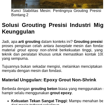
Kunci Stabilitas Mesin: Pentingnya Grouting Presisi d
Bontang 2
Solusi Grouting Presisi Industri Mig
Keunggulan
Jadi, apa
arti grouting
dalam konteks ini?
Grouting presisi 
proses pengisian celah antara
baseplate
mesin dan fondas
material
grout epoxy non-shrink
berkekuatan tinggi, yang 
teknik dan peralatan khusus untuk memastikan kontak 100
yang sempurna.
Tujuannya bukan sekadar mengisi, melainkan menciptakan l
menyatu dengan mesin dan fondasi.
Material Unggulan: Epoxy Grout Non-Shrink
Berbeda dengan
grouting beton
biasa yang menggunakan sem
hampir selalu menggunakan
grout epoxy
.
Kekuatan Tekan Sangat Tinggi:
Mampu menahan beban