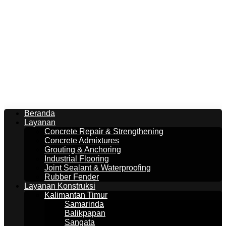
Beranda
Layanan
Concrete Repair & Strengthening
Concrete Admixtures
Grouting & Anchoring
Industrial Flooring
Joint Sealant & Waterproofing
Rubber Fender
Layanan Konstruksi
Kalimantan Timur
Samarinda
Balikpapan
Sangata