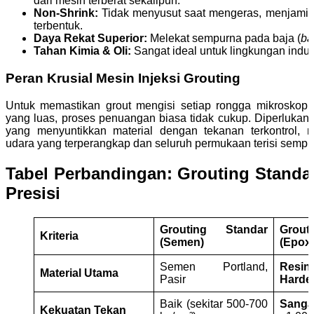
dari mesin terberat sekalipun.
Non-Shrink:
Tidak menyusut saat mengeras, menjamin 
terbentuk.
Daya Rekat Superior:
Melekat sempurna pada baja (
ba
Tahan Kimia & Oli:
Sangat ideal untuk lingkungan indus
Peran Krusial Mesin Injeksi Grouting
Untuk memastikan grout mengisi setiap rongga mikroskop
yang luas, proses penuangan biasa tidak cukup. Diperlukan
yang menyuntikkan material dengan tekanan terkontrol, 
udara yang terperangkap dan seluruh permukaan terisi sempu
Tabel Perbandingan: Grouting Standar
Presisi
Grouting Standar
Grout
Kriteria
(Semen)
(Epox
Semen Portland,
Resi
Material Utama
Pasir
Harde
Baik (sekitar 500-700
Sanga
Kekuatan Tekan