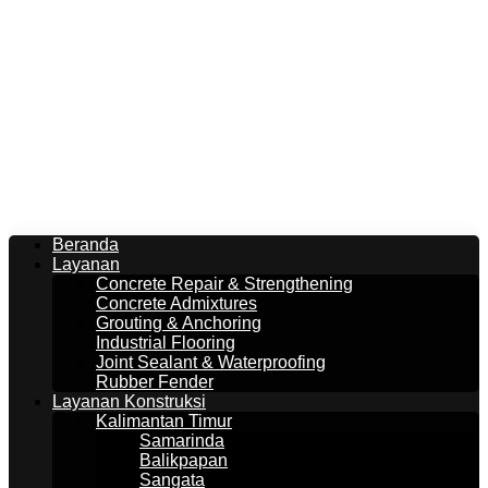
Beranda
Layanan
Concrete Repair & Strengthening
Concrete Admixtures
Grouting & Anchoring
Industrial Flooring
Joint Sealant & Waterproofing
Rubber Fender
Layanan Konstruksi
Kalimantan Timur
Samarinda
Balikpapan
Sangata