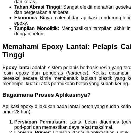
dan keras.
Tahan Abrasi Tinggi:
Sangat efektif menahan gesekan da
dan pergerakan alat berat.
Ekonomis:
Biaya material dan aplikasi cenderung lebi
epoxy.
Tampilan Monolitik:
Menghasilkan tampilan akhir ind
dengan beton.
Memahami Epoxy Lantai: Pelapis Cai
Tinggi
Epoxy lantai
adalah sistem pelapis berbasis resin yang terd
resin epoxy dan pengeras (
hardener
). Ketika dicampur,
bereaksi secara kimia membentuk lapisan plastik yang ke
menempel kuat di atas permukaan beton yang sudah kering.
Bagaimana Proses Aplikasinya?
Aplikasi epoxy dilakukan pada lantai beton yang sudah kerin
umur 28 hari).
Persiapan Permukaan:
Lantai beton digerinda (
grin
pori-pori dan memastikan daya rekat maksimal.
Lapisan Primer:
Lapisan dasar diaplikasikan untuk m