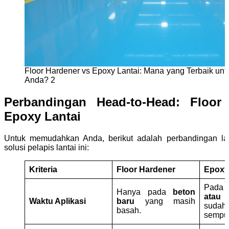
Floor Hardener vs Epoxy Lantai: Mana yang Terbaik untuk
Anda? 2
Perbandingan Head-to-Head: Floor
Epoxy Lantai
Untuk memudahkan Anda, berikut adalah perbandingan la
solusi pelapis lantai ini:
Kriteria
Floor Hardener
Epoxy
Pad
Hanya pada
beton
atau
Waktu Aplikasi
baru
yang masih
sud
basah.
sempu