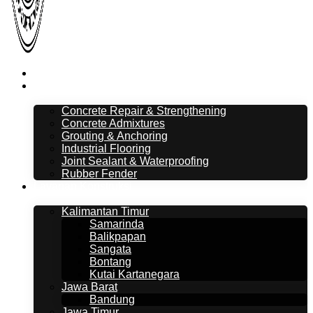
Beranda
Layanan
Concrete Repair & Strengthening
Concrete Admixtures
Grouting & Anchoring
Industrial Flooring
Joint Sealant & Waterproofing
Rubber Fender
Layanan Konstruksi
Kalimantan Timur
Samarinda
Balikpapan
Sangata
Bontang
Kutai Kartanegara
Jawa Barat
Bandung
Jawa Timur