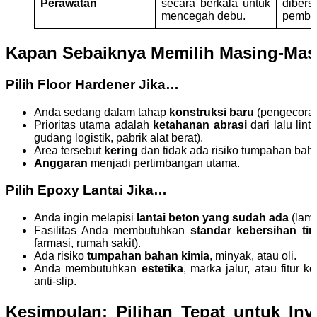
Perawatan
secara berkala untuk
diber
mencegah debu.
pember
Kapan Sebaiknya Memilih Masing-Mas
Pilih Floor Hardener Jika…
Anda sedang dalam tahap
konstruksi baru
(pengecoran 
Prioritas utama adalah
ketahanan abrasi
dari lalu lint
gudang logistik, pabrik alat berat).
Area tersebut
kering
dan tidak ada risiko tumpahan baha
Anggaran
menjadi pertimbangan utama.
Pilih Epoxy Lantai Jika…
Anda ingin melapisi
lantai beton yang sudah ada
(lama
Fasilitas Anda membutuhkan
standar kebersihan tin
farmasi, rumah sakit).
Ada risiko
tumpahan bahan kimia
, minyak, atau oli.
Anda membutuhkan
estetika
, marka jalur, atau fitur 
anti-slip.
Kesimpulan: Pilihan Tepat untuk Inv