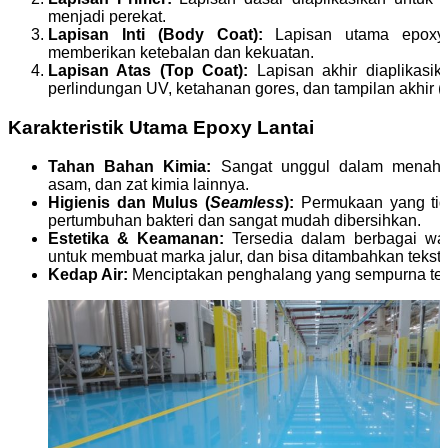
menjadi perekat.
Lapisan Inti (Body Coat):
Lapisan utama epoxy d
memberikan ketebalan dan kekuatan.
Lapisan Atas (Top Coat):
Lapisan akhir diaplikasi
perlindungan UV, ketahanan gores, dan tampilan akhir (g
Karakteristik Utama Epoxy Lantai
Tahan Bahan Kimia:
Sangat unggul dalam menaha
asam, dan zat kimia lainnya.
Higienis dan Mulus (
Seamless
):
Permukaan yang tid
pertumbuhan bakteri dan sangat mudah dibersihkan.
Estetika & Keamanan:
Tersedia dalam berbagai war
untuk membuat marka jalur, dan bisa ditambahkan tekstur 
Kedap Air:
Menciptakan penghalang yang sempurna ter