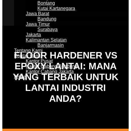
Bontang
Kutai Kartanegara
Jawa Barat
Bandung
Jawa Timur
Surabaya
Jakarta
Kalimantan Selatan
Banjarmasin
Tentang Kami
FLOOR HARDENER VS
Kontak Kami
Kantor Pusat
EPOXY LANTAI: MANA
Kantor Cabang Bandung
Kantor Cabang Jakarta
YANG TERBAIK UNTUK
Artikel
LANTAI INDUSTRI
ANDA?