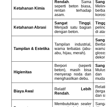
Rendah
. Sama
Sang
seperti beton biasa,
Melind
Ketahanan Kimia
rentan terhadap
berba
asam.
korosif
Sangat Tinggi
.
Tinggi
Ketahanan Abrasi
Menjadi satu bagian
pelind
dengan beton.
di atas
Sang
Tampilan industrial,
Berba
Tampilan & Estetika
warna terbatas (abu-
war
abu, hijau, merah).
glossy
dekorat
Berpori (seperti
Sang
beton), masih bisa
Mulu
Higienitas
menyerap noda dan
dan t
menghasilkan debu.
mudah 
Relati
Relatif
Lebih
Biaya Awal
(terga
Rendah
.
dan si
Membutuhkan
sealer
San