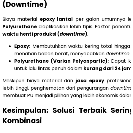
(Downtime)
Biaya material
epoxy lantai
per galon umumnya leb
Polyurethane
diaplikasikan lebih tipis. Faktor penen
waktu henti produksi (
downtime
)
.
Epoxy:
Membutuhkan waktu kering total hingga 7
menahan beban berat, menyebabkan
downtime
y
Polyurethane (Varian Polyaspartic):
Dapat ker
untuk lalu lintas penuh dalam
kurang dari 24 jam
.
Meskipun biaya material dan
jasa epoxy
profesiona
lebih tinggi, penghematan dari pengurangan
downtim
membuat PU menjadi pilihan yang lebih ekonomis dalam
Kesimpulan: Solusi Terbaik Serin
Kombinasi