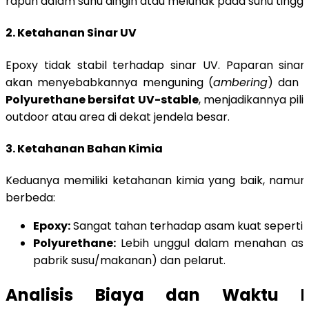
rapuh dalam suhu dingin atau melunak pada suhu tinggi.
2.
Ketahanan Sinar UV
Epoxy tidak stabil terhadap sinar UV. Paparan sina
akan menyebabkannya menguning (
ambering
) dan p
Polyurethane bersifat UV-stable
, menjadikannya pili
outdoor atau area di dekat jendela besar.
3.
Ketahanan Bahan Kimia
Keduanya memiliki ketahanan kimia yang baik, namun 
berbeda:
Epoxy:
Sangat tahan terhadap asam kuat seperti a
Polyurethane:
Lebih unggul dalam menahan asa
pabrik susu/makanan) dan pelarut.
Analisis Biaya dan Waktu 