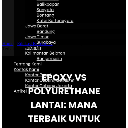
Balikpapan
Sangata
Bontang
Kutai Kartanegara
Jawa Barat
Bandung
Jawa Timur
Surabaya
Home
-
Edukasi Konstruksi
-
Epoxy vs Polyurethane Lantai: Mana
Jakarta
Terbaik untuk Pabrik Anda?
Kalimantan Selatan
Banjarmasin
Tentang Kami
Kontak Kami
EPOXY VS
Kantor Pusat
Kantor Cabang Bandung
Kantor Cabang Jakarta
POLYURETHANE
Artikel
LANTAI: MANA
TERBAIK UNTUK