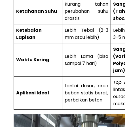
Kurang tahan
San
Ketahanan Suhu
perubahan suhu
(Ta
drastis
shoc
Ketebalan
Lebih Tebal (2-3
Lebih 
Lapisan
mm atau lebih)
3-5 mi
San
Lebih Lama (bisa
(vari
Waktu Kering
sampai 7 hari)
Polya
jam)
Top c
Lantai dasar, area
lintas
Aplikasi Ideal
beban statis berat,
outd
perbaikan beton
maka