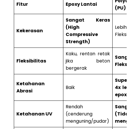
Polyu
Fitur
Epoxy Lantai
(PU) 
Sangat Keras
(High
Lebi
Kekerasan
Compressive
Fleksi
Strength)
Kaku, rentan retak
Sanga
Fleksibilitas
jika beton
Fleks
bergerak
Super
Ketahanan
Baik
4x le
Abrasi
epox
Rendah
San
Ketahanan UV
(cenderung
(Tida
menguning/pudar)
meng