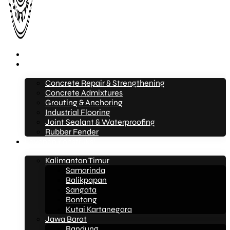
Beranda
Layanan
Concrete Repair & Strengthening
Concrete Admixtures
Grouting & Anchoring
Industrial Flooring
Joint Sealant & Waterproofing
Rubber Fender
Layanan Konstruksi
Kalimantan Timur
Samarinda
Balikpapan
Sangata
Bontang
Kutai Kartanegara
Jawa Barat
Bandung