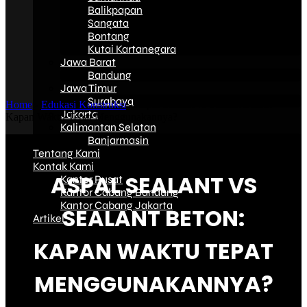
Balikpapan
Sangata
Bontang
Kutai Kartanegara
Jawa Barat
Bandung
Jawa Timur
Surabaya
Home
-
Edukasi Konstruksi
-
Aspal Sealant vs Sealant Beton:
Jakarta
Kapan Waktu Tepat Menggunakannya?
Kalimantan Selatan
Banjarmasin
Tentang Kami
Kontak Kami
ASPAL SEALANT VS
Kantor Pusat
Kantor Cabang Bandung
Kantor Cabang Jakarta
SEALANT BETON:
Artikel
KAPAN WAKTU TEPAT
MENGGUNAKANNYA?