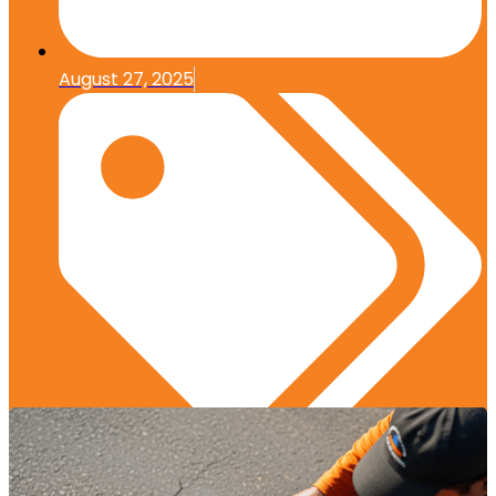
August 27, 2025
Edukasi Konstruksi
,
Manajemen Proyek
,
Material
Konstruksi