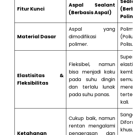
Seal
Aspal Sealant
Fitur Kunci
(Berb
(Berbasis Aspal)
Polim
Aspal yang
Polim
Material Dasar
dimodifikasi
(Poliu
polimer.
Polisul
Super
Fleksibel, namun
elast
bisa menjadi kaku
kemba
Elastisitas &
pada suhu dingin
semu
Fleksibilitas
dan terlalu lunak
mere
pada suhu panas.
terte
kali.
San
Cukup baik, namun
Difor
rentan mengalami
khusu
Ketahanan
pengerasan dan