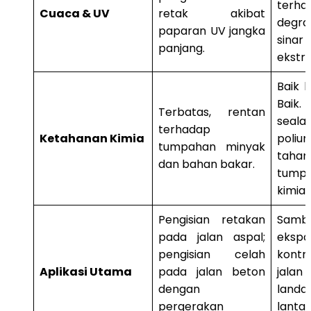
terha
Cuaca & UV
retak akibat
degra
paparan UV jangka
sinar
panjang.
ekstr
Baik 
Baik
Terbatas, rentan
seala
terhadap
Ketahanan Kimia
poli
tumpahan minyak
taha
dan bahan bakar.
tump
kimia.
Pengisian retakan
Samb
pada jalan aspal;
eks
pengisian celah
kont
Aplikasi Utama
pada jalan beton
jal
dengan
land
pergerakan
lant