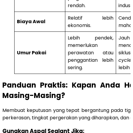
rendah.
industr
Relatif lebih
Cend
Biaya Awal
ekonomis.
mahal
Lebih pendek,
Jauh l
memerlukan
menaw
Umur Pakai
perawatan atau
siklu
penggantian lebih
cycle
sering.
lebih 
Panduan Praktis: Kapan Anda Ha
Masing-Masing?
Membuat keputusan yang tepat bergantung pada tiga 
perkerasan, tingkat pergerakan yang diharapkan, dan 
Gunakan Aspal Sealant Jika: