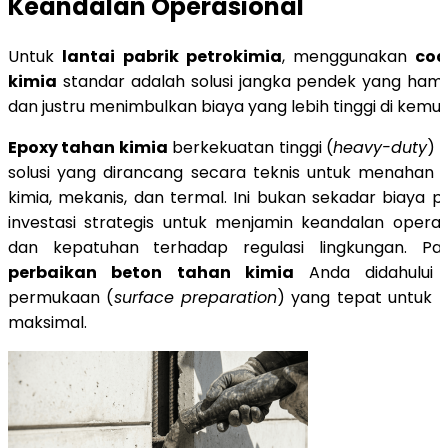
Keandalan Operasional
Untuk
lantai pabrik petrokimia
, menggunakan
coa
kimia
standar adalah solusi jangka pendek yang hamp
dan justru menimbulkan biaya yang lebih tinggi di kemud
Epoxy tahan kimia
berkekuatan tinggi (
heavy-duty
) 
solusi yang dirancang secara teknis untuk menahan 
kimia, mekanis, dan termal. Ini bukan sekadar biaya p
investasi strategis untuk menjamin keandalan operas
dan kepatuhan terhadap regulasi lingkungan. Pas
perbaikan beton tahan kimia
Anda didahului 
permukaan (
surface preparation
) yang tepat untuk 
maksimal.