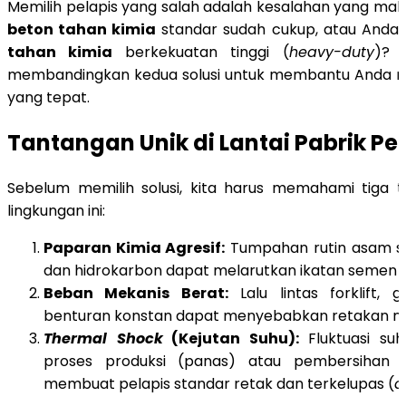
Memilih pelapis yang salah adalah kesalahan yang ma
beton tahan kimia
standar sudah cukup, atau And
tahan kimia
berkekuatan tinggi (
heavy-duty
)? 
membandingkan kedua solusi untuk membantu Anda 
yang tepat.
Tantangan Unik di Lantai Pabrik Pe
Sebelum memilih solusi, kita harus memahami tiga 
lingkungan ini:
Paparan Kimia Agresif:
Tumpahan rutin asam sul
dan hidrokarbon dapat melarutkan ikatan semen 
Beban Mekanis Berat:
Lalu lintas forklift, 
benturan konstan dapat menyebabkan retakan mi
Thermal Shock
(Kejutan Suhu):
Fluktuasi su
proses produksi (panas) atau pembersihan (
membuat pelapis standar retak dan terkelupas (
d