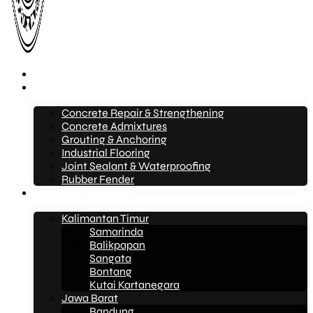
Beranda
Layanan
Concrete Repair & Strengthening
Concrete Admixtures
Grouting & Anchoring
Industrial Flooring
Joint Sealant & Waterproofing
Rubber Fender
Layanan Konstruksi
Kalimantan Timur
Samarinda
Balikpapan
Sangata
Bontang
Kutai Kartanegara
Jawa Barat
Bandung