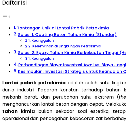
Daftar Isi
Tantangan Unik di Lantai Pabrik Petrokimia
Solusi 1: Coating Beton Tahan Kimia (Standar)
Keunggulan
Kelemahan di Lingkungan Petrokimia
Solusi 2: Epoxy Tahan Kimia Berkekuatan Tinggi (H
Keunggulan
Perbandingan Biaya: Investasi Awal vs. Biaya Jang
Kesimpulan: Investasi Strategis untuk Keandalan O
Lantai pabrik petrokimia
adalah salah satu lingkun
dunia industri. Paparan konstan terhadap bahan ki
mekanis berat, dan perubahan suhu ekstrem (
the
menghancurkan lantai beton dengan cepat. Melakuk
tahan kimia
bukan sekadar soal estetika, tetapi
operasional dan pencegahan kebocoran zat berbahaya