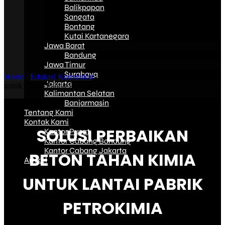
Balikpapan
Sangata
Bontang
Kutai Kartanegara
Jawa Barat
Bandung
Jawa Timur
Surabaya
Home
-
Edukasi Konstruksi
-
Solusi Perbaikan Beton Tahan Kimia
Jakarta
untuk Lantai Pabrik Petrokimia
Kalimantan Selatan
Banjarmasin
Tentang Kami
Kontak Kami
SOLUSI PERBAIKAN
Kantor Pusat
Kantor Cabang Bandung
Kantor Cabang Jakarta
BETON TAHAN KIMIA
Artikel
UNTUK LANTAI PABRIK
PETROKIMIA