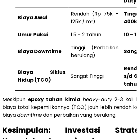
Duty
Rendah (Rp 75k –
Tingg
Biaya Awal
125k / m²)
400k 
Umur Pakai
1.5 – 2 Tahun
10 – 
Tinggi (Perbaikan
Biaya Downtime
Sang
berulang)
Rend
Biaya Siklus
Sangat Tinggi
s/d 6
Hidup (TCO)
tahu
Meskipun
epoxy tahan kimia
heavy-duty
2-3 kali l
biaya total kepemilikannya (TCO) jauh lebih rendah k
biaya
downtime
dan perbaikan yang berulang.
Kesimpulan: Investasi Strat