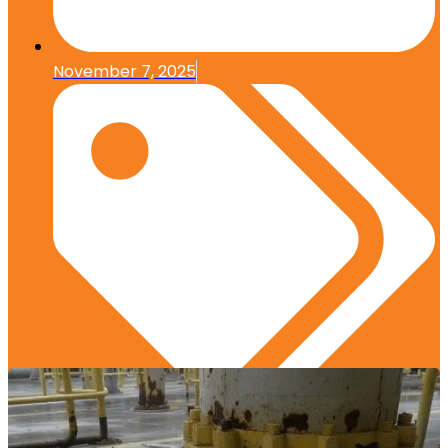
November 7, 2025
Edukasi Konstruksi
,
Material Konstruksi
,
Praktik
Terbaik