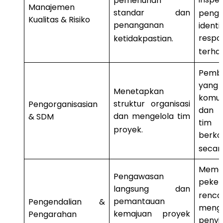
pemenuhan
Manajemen
standar dan
peng
Kualitas & Risiko
penanganan
ident
respo
ketidakpastian
.
terhad
Pemb
yang 
Menetapkan
komuni
struktur organisasi
Pengorganisasian
dan 
dan mengelola tim
& SDM
tim 
proyek
.
berko
secara
Memas
Pengawasan
peker
langsung dan
re
pemantauan
Pengendalian &
mengid
kemajuan proyek
Pengarahan
penyi