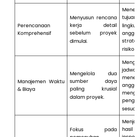
Mene
tuju
Menyusun rencana
kerja detail
Perencanaan
ling
sebelum proyek
Komprehensif
angg
strat
dimulai
.
risiko
.
Meng
jadwa
Mengelola dua
mene
sumber daya
Manajemen Waktu
angg
paling krusial
& Biaya
menge
dalam proyek
.
penge
sesua
Menja
hasil 
Fokus pada
ins