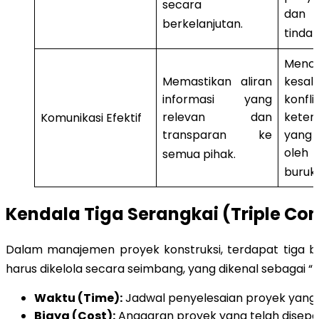
secara
dan 
berkelanjutan
.
tindak
Menc
Memastikan aliran
kesal
informasi yang
kon
relevan dan
keter
Komunikasi Efektif
transparan ke
yang
oleh
semua pihak
.
buruk
.
Kendala Tiga Serangkai (Triple Con
Dalam manajemen proyek konstruksi, terdapat tiga 
harus dikelola secara seimbang, yang dikenal sebagai “T
Waktu (Time):
Jadwal penyelesaian proyek yang t
Biaya (Cost):
Anggaran proyek yang telah disepak