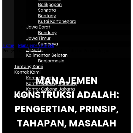
Balikpapan
Sangata
Bontang
Kutai Kartanegara
Jawa Barat
Bandung
Jawa Timur
Surabaya
Home
-
Manajemen Proyek
-
Manajemen Konstruksi Adalah:
Jakarta
Pengertian, Prinsip, Tahapan, Masalah dan Perbandingan
Kalimantan Selatan
Banjarmasin
Tentang Kami
Kontak Kami
MANAJEMEN
Kantor Pusat
Kantor Cabang Bandung
Kantor Cabang Jakarta
KONSTRUKSI ADALAH:
Artikel
PENGERTIAN, PRINSIP,
TAHAPAN, MASALAH