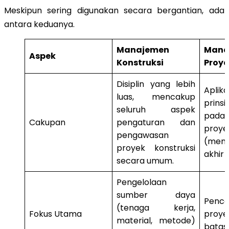
Meskipun sering digunakan secara bergantian, ada 
antara keduanya
.
Manajemen
Mana
Aspek
Konstruksi
Proye
Disiplin yang lebih
Aplika
luas, mencakup
prins
seluruh aspek
pad
Cakupan
pengaturan dan
proye
pengawasan
(memi
proyek konstruksi
akhir 
secara umum.
Pengelolaan
sumber daya
Penca
(tenaga kerja,
Fokus Utama
pro
material, metode)
batasa