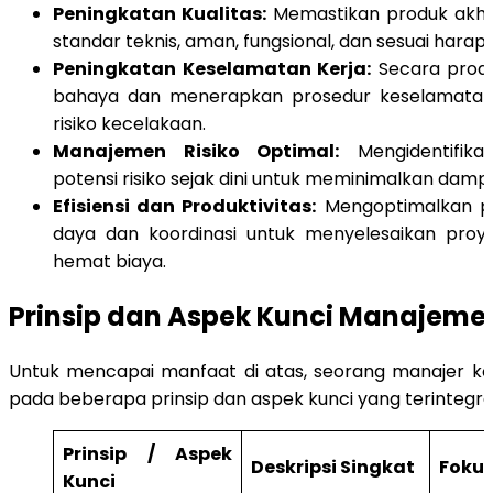
Peningkatan Kualitas:
Memastikan produk akhi
standar teknis, aman, fungsional, dan sesuai harapa
Peningkatan Keselamatan Kerja:
Secara proakt
bahaya dan menerapkan prosedur keselamatan
risiko kecelakaan.
Manajemen Risiko Optimal:
Mengidentifika
potensi risiko sejak dini untuk meminimalkan damp
Efisiensi dan Produktivitas:
Mengoptimalkan p
daya dan koordinasi untuk menyelesaikan proy
hemat biaya.
Prinsip dan Aspek Kunci Manajemen
Untuk mencapai manfaat di atas, seorang manajer ko
pada beberapa prinsip dan aspek kunci yang terintegras
Prinsip / Aspek
Deskripsi Singkat
Foku
Kunci