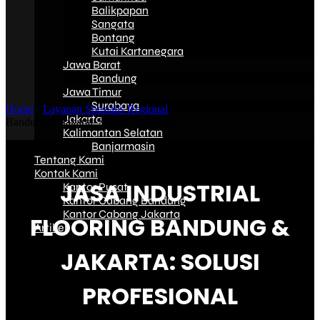
Balikpapan
Sangata
Bontang
Kutai Kartanegara
Jawa Barat
Bandung
Jawa Timur
Surabaya
Home
-
Layanan Spesialis Regional
-
Jasa Industrial Flooring
Jakarta
Bandung & Jakarta: Solusi Profesional
Kalimantan Selatan
Banjarmasin
Tentang Kami
Kontak Kami
JASA INDUSTRIAL
Kantor Pusat
Kantor Cabang Bandung
Kantor Cabang Jakarta
FLOORING BANDUNG &
Artikel
JAKARTA: SOLUSI
PROFESIONAL