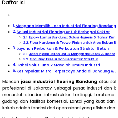
Daftar Isi
Mengapa Memilih Jasa Industrial Flooring Bandung 
Solusi Industrial Flooring untuk Berbagai Sektor
Epoxy Lantai Bandung: Solusi Higienis & Tahan Kimi
Floor Hardener & Trowel Finish untuk Area Beban Be
Layanan Perbaikan & Perkuatan Struktur Beton
Jasa Injeksi Beton untuk Mengatasi Retak & Bocor
Grouting Presisi dan Perkuatan Struktur
Tabel Solusi untuk Masalah Umum Industri
Kesimpulan: Mitra Terpercaya Anda di Bandung & J
Mencari
jasa industrial flooring Bandung
atau solu
profesional di Jakarta? Sebagai pusat industri dan bi
menuntut standar infrastruktur tertinggi, terutama 
gudang, dan fasilitas komersial. Lantai yang kuat dan
kokoh adalah fondasi dari operasional yang efisien dan