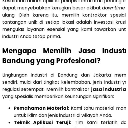
Kesalahan dalam aplikasi pelapis lantai atau penanga
dapat menyebabkan kerugian besar akibat
downtime
d
ulang. Oleh karena itu, memilih kontraktor spesi
tantangan unik di setiap lokasi adalah investasi krusi
mengulas layanan esensial yang kami tawarkan untuk
industri Anda tetap prima.
Mengapa Memilih Jasa Industri
Bandung yang Profesional?
Lingkungan industri di Bandung dan Jakarta memilik
sendiri, mulai dari tingkat kelembaban, jenis industri 
regulasi setempat. Memilih kontraktor
jasa industria
yang spesialis memberikan keuntungan signifikan:
Pemahaman Material:
Kami tahu material mana
untuk iklim dan jenis industri di wilayah Anda.
Teknik Aplikasi Teruji:
Tim kami terlatih dal