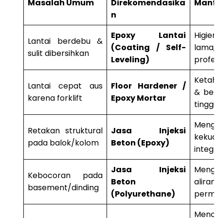
Masalah Umum
Direkomendasika
Manf
n
Epoxy Lantai
Higi
Lantai berdebu &
(Coating / Self-
lama
sulit dibersihkan
Leveling)
profes
Ketah
Lantai cepat aus
Floor Hardener /
& ben
karena forklift
Epoxy Mortar
tinggi.
Menge
Retakan struktural
Jasa Injeksi
kek
pada balok/kolom
Beton (Epoxy)
integr
Jasa Injeksi
Mengh
Kebocoran pada
Beton
alira
basement/dinding
(Polyurethane)
perma
Menci