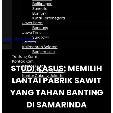
Balikpapan
Sangata
Bontang
Kutai Kartanegara
Jawa Barat
Bandung
Jawa Timur
Surabaya
Home
-
Studi Kasus
-
Studi Kasus: Memilih Lantai Pabrik Sawit
Jakarta
yang Tahan Banting di Samarinda
Kalimantan Selatan
Banjarmasin
Tentang Kami
Kontak Kami
STUDI KASUS: MEMILIH
Kantor Pusat
Kantor Cabang Bandung
Kantor Cabang Jakarta
LANTAI PABRIK SAWIT
Artikel
YANG TAHAN BANTING
DI SAMARINDA