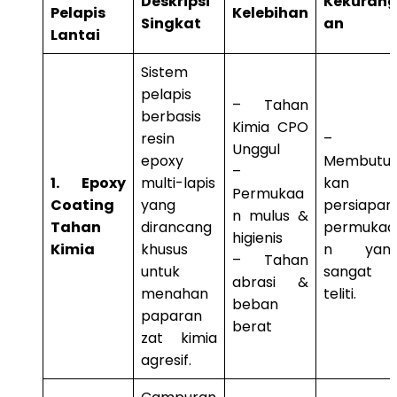
Deskripsi
Kekuran
Pelapis
Kelebihan
Singkat
an
Lantai
Sistem
pelapis
– Tahan
berbasis
Kimia CPO
resin
–
Unggul
epoxy
Membutu
–
1. Epoxy
multi-lapis
kan
Permukaa
Coating
yang
persiapan
n mulus &
Tahan
dirancang
permukaa
higienis
Kimia
khusus
n yan
– Tahan
untuk
sangat
abrasi &
menahan
teliti.
beban
paparan
berat
zat kimia
agresif.