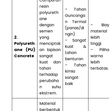
Campuran
resin
– Tahan
polyureth
Guncanga
ane
n Termal
dengan
– Biay
(panas/di
semen
material
ngin)
2.
yang
lebih
– Sangat
Polyureth
menciptak
tinggi.
kuat &
ane (PU)
an lapisan
– Piliha
tahan
Concrete
sangat
warna
benturan
kuat dan
lebih
– Tahan
tahan
terbatas.
kimia
terhadap
sangat
perubaha
baik
n suhu
ekstrem.
Material
berbentuk