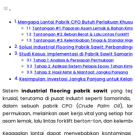
Mengapa Lantai Pabrik CPO Butuh Perlakuan Khusu
Tantangan #1: Paparan Asam Lemak & Bahan Kimi
Tantangan #2: Beban Berat & Lalu Lintas Forklift
Tantangan #3: Kelembaban Tinggi & Standar Higie
Solusi Industrial Flooring Pabrik Sawit: Perbanding
Studi Kasus: Implementasi di Pabrik Sawit Samarin
Tahap 1: Analisis & Persiapan Permukaan
Tahap 2: Aplikasi Sistem Pelapis Epoxy Tahan Kimia
Tahap 3: Hasil Akhir & Manfaat Jangka Panjang
Kesimpulan: Investasi Jangka Panjang untuk Kelan
Sistem
industrial flooring pabrik sawit
yang tepa
krusial, terutama di pusat industri seperti Samarinda, 
dalam sebuah pabrik CPO (
Crude Palm Oil
), la
permukaan, melainkan aset kerja vital yang setiap hari
asam lemak, lalu lintas forklift berton-ton, dan kelemba
Kegagalan lantai dapat menyebabkan kontaminasi 