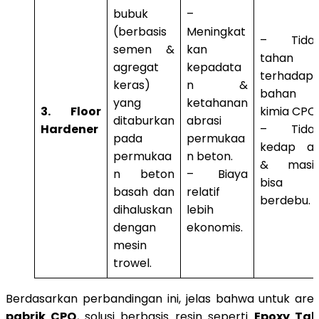
bubuk
–
(berbasis
Meningkat
– Tida
semen &
kan
tahan
agregat
kepadata
terhadap
keras)
n &
bahan
yang
ketahanan
3. Floor
kimia CPO.
ditaburkan
abrasi
Hardener
– Tida
pada
permukaa
kedap ai
permukaa
n beton.
& masi
n beton
– Biaya
bisa
basah dan
relatif
berdebu.
dihaluskan
lebih
dengan
ekonomis.
mesin
trowel.
Berdasarkan perbandingan ini, jelas bahwa untuk are
pabrik CPO
, solusi berbasis resin seperti
Epoxy Ta