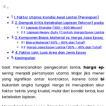
1. Faktor Utama: Kondisi Awal Lantai (Persiapan)
2. Dampak Kritis Ketebalan Lapisan (Micron) pada 
Lapisan Standar (300 – 500 Micron)
Lapisan Heavy-Duty (Contoh: Harga Epoxy Lantai 
3. Komponen Biaya: Material vs. Harga Jasa Epoxy L
Biaya Material (40% – 60% dari Total)
Harga Jasa Epoxy Lantai (30% – 45% dari Total)
4. Faktor Lain: Luas Area dan Jenis Epoxy
Kesimpulan
Saat merencanakan pengecatan lantai,
harga epo
sering menjadi pertanyaan utama. Wajar jika menem
yang signifikan antar kontraktor, karena total
bi
bukanlah angka tunggal. Harga ini merupakan akumu
faktor teknis yang krusial, mulai dari kondisi lantai, kual
ketebalan lapisan.