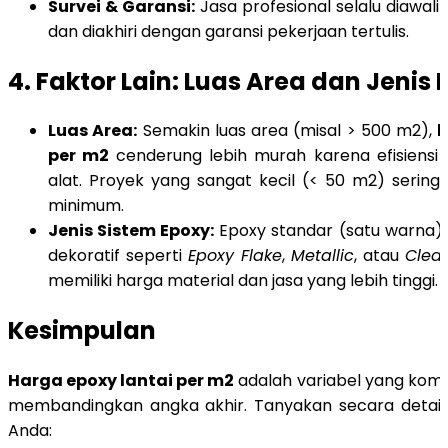
Survei & Garansi:
Jasa profesional selalu diawali 
dan diakhiri dengan garansi pekerjaan tertulis.
4. Faktor Lain: Luas Area dan Jenis
Luas Area:
Semakin luas area (misal > 500 m2),
h
per m2
cenderung lebih murah karena efisiensi k
alat. Proyek yang sangat kecil (< 50 m2) seringk
minimum.
Jenis Sistem Epoxy:
Epoxy standar (satu warna) 
dekoratif seperti
Epoxy Flake
,
Metallic
, atau
Clear
memiliki harga material dan jasa yang lebih tinggi.
Kesimpulan
Harga epoxy lantai per m2
adalah variabel yang kom
membandingkan angka akhir. Tanyakan secara detail
Anda: