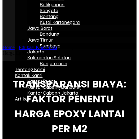
Balikpapan
Sangata
Bontang
Kutai Kartanegara
Jawa Barat
Bandung
Jawa Timur
Surabaya
Home
-
Edukasi Konstruksi
-
Transparansi Biaya: Faktor Penentu
Jakarta
Harga Epoxy Lantai per M2
Kalimantan Selatan
Banjarmasin
Tentang Kami
Kontak Kami
TRANSPARANSI BIAYA:
Kantor Pusat
Kantor Cabang Bandung
Kantor Cabang Jakarta
FAKTOR PENENTU
Artikel
HARGA EPOXY LANTAI
PER M2