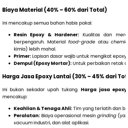
Biaya Material (40% – 60% dari Total)
Ini mencakup semua bahan habis pakai:
Resin Epoxy & Hardener:
Kualitas dan mere
berpengaruh. Material
food-grade
atau
chemica
kimia) lebih mahal.
Primer:
Lapisan dasar wajib untuk mengikat epoxy 
Dempul (Epoxy Mortar):
Untuk perbaikan retak a
Harga Jasa Epoxy Lantai (30% – 45% dari Tot
Ini bukan sekadar upah tukang.
Harga jasa epoxy 
mencakup:
Keahlian & Tenaga Ahli:
Tim yang terlatih dan ber
Peralatan:
Biaya operasional mesin
grinding
(yan
vacuum
industri, dan alat aplikasi.