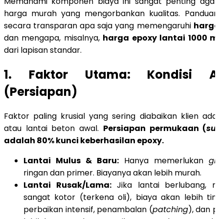
Memahami komponen biaya ini sangat penting agar 
harga murah yang mengorbankan kualitas. Panduan
secara transparan apa saja yang memengaruhi
harga
dan mengapa, misalnya,
harga epoxy lantai 1000 m
dari lapisan standar.
1. Faktor Utama: Kondisi A
(Persiapan)
Faktor paling krusial yang sering diabaikan klien ada
atau lantai beton awal.
Persiapan permukaan (
su
adalah 80% kunci keberhasilan epoxy.
Lantai Mulus & Baru:
Hanya memerlukan
gr
ringan dan primer. Biayanya akan lebih murah.
Lantai Rusak/Lama:
Jika lantai berlubang, r
sangat kotor (terkena oli), biaya akan lebih tin
perbaikan intensif, penambalan (
patching
), dan 