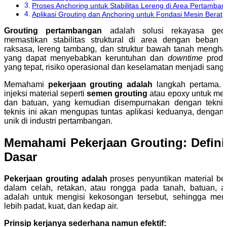
Proses Anchoring untuk Stabilitas Lereng di Area Pertamba
Aplikasi Grouting dan Anchoring untuk Fondasi Mesin Berat
Grouting pertambangan
adalah solusi rekayasa geote
memastikan stabilitas struktural di area dengan beban 
raksasa, lereng tambang, dan struktur bawah tanah mengha
yang dapat menyebabkan keruntuhan dan
downtime
produ
yang tepat, risiko operasional dan keselamatan menjadi sangat
Memahami
pekerjaan grouting adalah
langkah pertama. P
injeksi material seperti
semen grouting
atau epoxy untuk me
dan batuan, yang kemudian disempurnakan dengan tekni
teknis ini akan mengupas tuntas aplikasi keduanya, dengan
unik di industri pertambangan.
Memahami Pekerjaan Grouting: Definis
Dasar
Pekerjaan grouting adalah
proses penyuntikan material ber
dalam celah, retakan, atau rongga pada tanah, batuan, a
adalah untuk mengisi kekosongan tersebut, sehingga me
lebih padat, kuat, dan kedap air.
Prinsip kerjanya sederhana namun efektif: