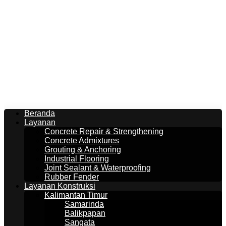
Beranda
Layanan
Concrete Repair & Strengthening
Concrete Admixtures
Grouting & Anchoring
Industrial Flooring
Joint Sealant & Waterproofing
Rubber Fender
Layanan Konstruksi
Kalimantan Timur
Samarinda
Balikpapan
Sangata