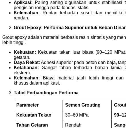
Aplikasi:
Paling sering digunakan untuk stabilisasi 
pengisian rongga pada fondasi statis.
Kelemahan:
Rentan terhadap susut dan memiliki k
rendah.
Grout Epoxy: Performa Superior untuk Beban Dinam
Grout epoxy adalah material berbasis resin sintetis yang me
lebih tinggi.
Kekuatan:
Kekuatan tekan luar biasa (90–120 MPa),
getaran.
Daya Rekat:
Adhesi superior pada beton dan baja, tanp
Ketahanan:
Sangat tahan terhadap bahan kimia agr
ekstrem.
Kelemahan:
Biaya material jauh lebih tinggi dan 
khusus dalam aplikasi.
Tabel Perbandingan Performa
Parameter
Semen Grouting
Grout
Kekuatan Tekan
30–60 MPa
90–12
Tahan Getaran
Rendah
Sangat