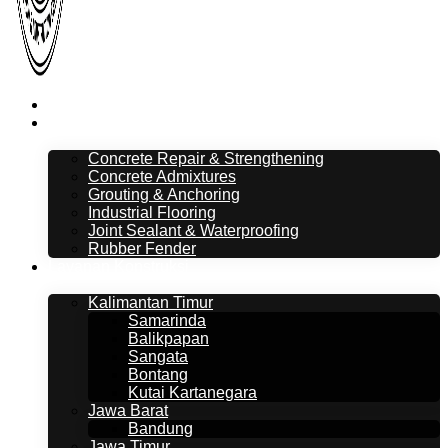
Beranda
Layanan
Concrete Repair & Strengthening
Concrete Admixtures
Grouting & Anchoring
Industrial Flooring
Joint Sealant & Waterproofing
Rubber Fender
Layanan Konstruksi
Kalimantan Timur
Samarinda
Balikpapan
Sangata
Bontang
Kutai Kartanegara
Jawa Barat
Bandung
Jawa Timur