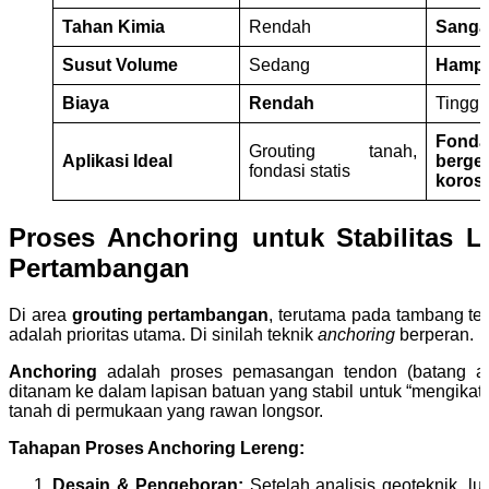
Tahan Kimia
Rendah
Sangat
Susut Volume
Sedang
Hampi
Biaya
Rendah
Tinggi
Fond
Grouting tanah,
Aplikasi Ideal
berg
fondasi statis
korosi
Proses Anchoring untuk Stabilitas L
Pertambangan
Di area
grouting pertambangan
, terutama pada tambang terb
adalah prioritas utama. Di sinilah teknik
anchoring
berperan.
Anchoring
adalah proses pemasangan tendon (batang at
ditanam ke dalam lapisan batuan yang stabil untuk “mengika
tanah di permukaan yang rawan longsor.
Tahapan Proses Anchoring Lereng:
Desain & Pengeboran:
Setelah analisis geoteknik, 