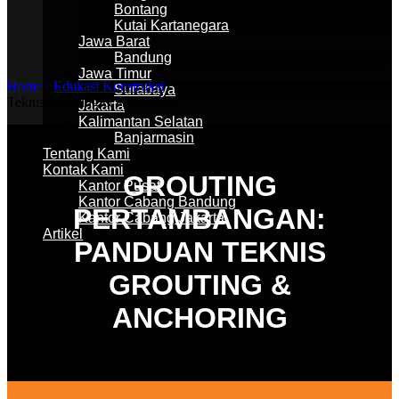
Bontang
Kutai Kartanegara
Jawa Barat
Bandung
Jawa Timur
Home
-
Edukasi Konstruksi
-
Grouting Pertambangan: Panduan
Surabaya
Teknis Grouting & Anchoring
Jakarta
Kalimantan Selatan
Banjarmasin
Tentang Kami
Kontak Kami
GROUTING
Kantor Pusat
Kantor Cabang Bandung
PERTAMBANGAN:
Kantor Cabang Jakarta
Artikel
PANDUAN TEKNIS
GROUTING &
ANCHORING