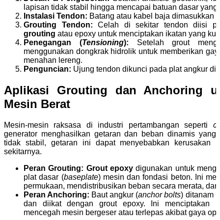
lapisan tidak stabil hingga mencapai batuan dasar yang
Instalasi Tendon:
Batang atau kabel baja dimasukkan k
Grouting Tendon:
Celah di sekitar tendon diisi
grouting
atau epoxy untuk menciptakan ikatan yang kua
Penegangan (
Tensioning
):
Setelah grout menger
menggunakan dongkrak hidrolik untuk memberikan gaya
menahan lereng.
Penguncian:
Ujung tendon dikunci pada plat angkur di
Aplikasi Grouting dan Anchoring u
Mesin Berat
Mesin-mesin raksasa di industri pertambangan seperti
c
generator menghasilkan getaran dan beban dinamis yang e
tidak stabil, getaran ini dapat menyebabkan kerusakan m
sekitarnya.
Peran Grouting:
Grout epoxy
digunakan untuk mengisi
plat dasar (
baseplate
) mesin dan fondasi beton. Ini m
permukaan, mendistribusikan beban secara merata, da
Peran Anchoring:
Baut angkur (
anchor bolts
) ditanam 
dan diikat dengan grout epoxy. Ini menciptakan i
mencegah mesin bergeser atau terlepas akibat gaya ope